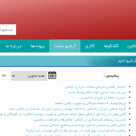
لاین
گفتگوها
گالری
آرشیو سایت
پیوندها
درباره ما
رشیو اخبار
برو
زمانبندی :
انتشار اطلس تاریخی سادات ایران- گیلان
جی نف پایه اصلی دولت الکترونیک است
حضرت حافظ از شیراز تا ابدیت
لزوم توجه به جامعه نخبگانی و تقویت علمی جامعه
گروه صنعتی ایران رادیاتور با ادامه «پویش زنبیل» این بار به مدارس تالش رفت
گامی مؤثر در راستای ارتقای سطح نشاط اجتماعی و تقویت روحیه خلاقیت در کودکان و نو
مدیریت پسماند گردشگری در گیلان؛ چالش‌ها و الزامات سیاستی
گیلان خاص و منحصر به فرد بوده و شبیه هیچ استانی نیست
واقعیت کدام است؛ بوی کباب در بوستان‌ها یا تنگی معیشت ایرانیان؟!