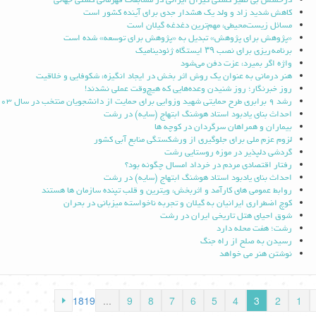
درخشش بی نظیر کشتی گیران ایرانی در مسابقات قهرمانی کشتی جهانی
کاهش شدید زاد و ولد یک هشدار جدی برای آینده کشور است
مسائل زیست‌محیطی، مهم‌ترین دغدغه گیلان است
«پژوهش برای پژوهش» تبدیل به «پژوهش برای توسعه» شده است
برنامه ریزی برای نصب ۳۹ ایستگاه ژئودینامیک
واژه اگر بمیرد، عزت دفن می‌شود
هنر درمانی به عنوان یک روش اثر بخش در ایجاد انگیزه، شکوفایی و خلاقیت
روز خبرنگار؛ روز شنیدن وعده‌هایی که هیچ‌وقت عملی نشدند!
رشد 9 برابری طرح حمایتی شهید وزوایی برای حمایت از دانشجویان منتخب در سال 1403
احداث بنای یادبود استاد هوشنگ ابتهاج (سایه) در رشت
بیماران و همراهان سرگردان در کوچه ها
لزوم عزم ملی برای جلوگیری از ورشکستگی منابع آبی کشور
گردشی دلپذیر در موزه روستایی رشت
رفتار اقتصادی مردم در خرداد امسال چگونه بود؟
احداث بنای یادبود استاد هوشنگ ابتهاج (سایه) در رشت
روابط عمومی های کارآمد و اثربخش، ویترین و قلب تپنده سازمان ها هستند
کوچ اضطراری ایرانیان به گیلان و تجربه ناخواسته میزبانی در بحران
شوق احیای هتل تاریخی ایران در رشت
رشت؛ هفت محله دارد
رسیدن به صلح از راه جنگ
نوشتن هنر می خواهد
18
19
...
9
8
7
6
5
4
3
2
1