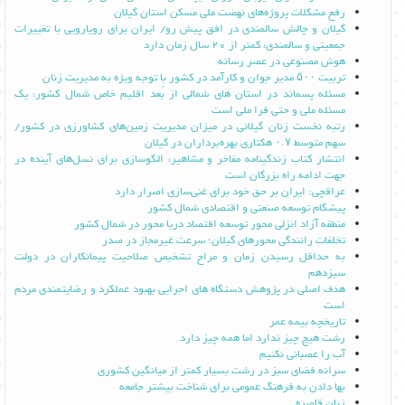
رفع مشکلات پروژه‌های نهضت ملی مسکن استان گیلان
گیلان و چالش سالمندی در افق پیش رو/ ایران برای رویارویی با تغییرات
جمعیتی و سالمندی، کمتر از 20 سال زمان دارد
هوش مصنوعی در عصر رسانه
تربیت ۵۰۰ مدیر جوان و کارآمد در کشور با توجه ویژه به مدیریت زنان
مسئله پسماند در استان های شمالی از بُعد اقلیم خاص شمال کشور، یک
مسئله ملی و حتی فرا ملی است
رتبه نخست زنان گیلانی در میزان مدیریت زمین‌های کشاورزی در کشور/
سهم متوسط ۰.۷ هکتاری بهره‌برداران در گیلان
انتشار کتاب زندگینامه مفاخر و مشاهیر، الگو‌سازی برای نسل‌های آینده در
جهت ادامه راه بزرگان است
عراقچی: ایران بر حق خود برای غنی‌سازی اصرار دارد
پیشگام توسعه صنعتی و اقتصادی شمال کشور
منطقه آزاد انزلی محور توسعه اقتصاد دریا محور در شمال کشور
تخلفات رانندگی محورهای گیلان؛ سرعت غیرمجاز در صدر
به حداقل رسیدن زمان و مراح تشخیص صلاحیت پیمانکاران در دولت
سیزدهم
هدف اصلی در پژوهش دستگاه های اجرایی بهبود عملکرد و رضایتمندی مردم
است
تاریخچه بیمه عمر
رشت هیچ چیز ندارد اما همه چیز دارد
آب را عصبانی نکنیم
سرانه فضای سبز در رشت بسیار کمتر از میانگین کشوری
بها دادن به فرهنگ عمومی برای شناخت بیشتر جامعه
زبان قاصره