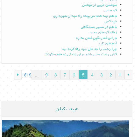
ننوشتن جزیی از نوشتن
کویه شی
با هم چند قدم در پیاده راه میدان شهرداری
خرمگس
با هم در مسیر صبحگاهی
زباله گردهای جدید
بارانی که رنگین کمان نداره
آدم های ناب
چرا رشت را به حال خود رها کرده اید
کاش رشت محلی باشد برای زندگی نه فقط سکونت
18
19
...
9
8
7
6
5
4
3
2
1
طبیعت گیلان