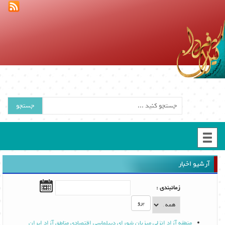
جستجو
آرشیو اخبار
زمانبندی :
برو
منطقه آزاد انزلی میزبان شورای دیپلماسی اقتصادی مناطق آزاد ایران