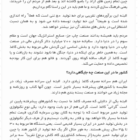
چین تمام زمین های آزاد را بامبو کاشته اند و بعد هم از مردم آن را خریدند،
یعنی فرهنگ سازی کردند و ما هم باید در این راستا گام برداریم.
البته این برآوردهای تقریبی برای خط تولید 50 تنی است که فعلا" راه اندازی
شده است و طبیعتا" این خط تولید، توسعه داده می شود و به همان نسبت
اشتغالزایی در بخش های مختلف آن نیز بیشتر خواهد شد.
مردم باید همیشه بدانند صنعت چاپ جزء صنایع استراتژیک جهان است و مقام
سوم را در دنیا دارد. سالیانه حدود 700 میلیارد دلار گردش مالی در صنعت
چاپ در دنیا وجود دارد و بخش اساسی این گردش مالی مربوط به بخش کاغذ
است. به همین خاطر برای اینکه در دنیا، جنگل ها نابود نشوند به بازیافت و یا
تهیه کاغذ از الیاف ساقه کوتاه روی آوردند. و فائو هم برای این کار بودجه
تخصیص داده و حمایت می کند.
کشور ما در این صنعت چه جایگاهی دارد؟
ایران هم سرانه مصرف کاغذ زیادی دارد. البته این سرانه مصرف زیاد، در
مقایسه با کشورهای پیشرفته بسیار ناچیز است. چون آنها کتاب و روزنامه و
مجله زیاد می خوانند و صنعت بسته بندی هم دارند.
البته یکی از دلایلی که مصرف کاغذ ما نسبت به کشورهای پیشرفته پایین تر
است "گرانی" کاغذ است. گرانی هم از دو بابت وجود دارد: یکی نوع تکنولوژی
تولید خمیر مربوط است که با توجه به کلان بودن سرمایه گذاری، قیمت تمام
شده ما بسیار بالا خواهد بود و قادر به رقابت نیستیم و از طرف دیگر تکنولوژی
در بخش تولید خمیر در ایران بسیار قدیمی است. یعنی دستگاه ها مربوط به 30
تا 35 سال پیش هستند. به طور مثال اگر یک خط تولید از کشور هند یا چین
برای تولید خمیر بخرید(از پسماند کشاورزی کاه، کلش برنج) تقریبا" سه برابر