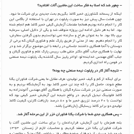
- چطور شد که اصلا به فکر ساخت این ماشین آلات افتادید؟
اینکه از پسماند کشاورزی خمیر کاغذ بگیریم بحث جدیدی برای شرکت ما نبود.
چون هشت سال پیش نیز به صورت پایلوت در تهران با استفاده از باگاس این
کار را انجام داده بودیم.همانجا مقدمات آزمایش کیفی خمیر کاغذ هم انجام شده
بود. اما به هر دلیل ادامه این پروژه متوقف شد و یکی از دلایل اصلی، سرمایه
بری بالا بود. ما به عنوان طراح و سازنده نمی توانستیم بدون گرفتن سفارش،
کار را انجام دهیم. بعد از مدتی از طریق پارک علم و فناوری گیلان که برخی از
دوستان با آنجا همکاری داشتند جلساتی در رابطه با این موضوع برگزار شد و در
نهایت با همکاری جناب آقای دکتر متقی طلب رییس پارک علم و فناوری گیلان و
جناب آقای مهندس خدابنده لو، اواخر پاییز سال گذشته یک پایلوت نیمه صنعتی
در فومن راه اندازی کردیم.
- نتیجه آغاز کار در پایلوت نیمه صنعتی چه بوده؟
برای اینکه از کم و کیف خمیر تولیدی، طرف مقابل ما یعنی شرکت فناوران یکتا
مطلع شوند، حاصل کار را که چند تن خمیر کاغذ بود به آزمایشگاه بردیم و به
صورت صنعتی نیز در شرکت ستاره گیلان با همکاری آقای مهندس آخوندزاده به
کاغذ فلوتینگ تبدیل کردیم. در واقع نتیجه این آزمایش خمیر کیفی بود که
توانست با 20 درصد تزریق خمیر ما و 80 درصد بازیافت کارتن، کیفیت کاغذ
تولیدی دو برابر کاغذ ریسایکل (بازیافتی) باشد.
- پس همکاری جدی شما با شرکت یکتا فناوران خزر از این مرحله آغاز شد.
بله، همزمان با این آزمایش، قراردادمان را برای ساخت این ماشین آلات با
شرکت فناوران یکتا خزر منعقد کردیم. و محاسبات لازم از زمستان 1393
شروع شد و بیش از دو هزار صفحه مطالب فنی، شاخص الکترونیکی، مقاومت و