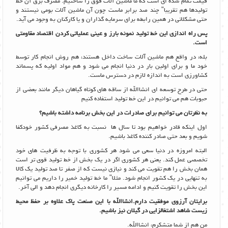
قیمت تمام شده ای است که ما ماشین آلات فوق را ساختیم. مصرف برق آن خط
تولیدها هم تقریبا" چند صد برابر ماست چون آن ماشین آلات بومی نیستند و
حتی مشکلاتی در همین رابطه برای سرمایه گذاران و یا کارکنان به وجود می آید.
پس راه اندازی این خط تولید نمونه بارز و عینی عملیاتی کردن اقتصاد مقاومتی
است.
بله، در واقع هم ماشین آلات ساخت داخل هستند، هم روش انجام کار توسط
خود ما و برای اولین بار در دنیا انجام می شود و هم مواد اولیه که پسماند
کشاورزی است به اندازه لازم در دسترس ماست.
حتی در طرح توسعه ای انشاالله از ساقه های کوتاه گیاهان دیگر مانند بعضی از
حبوبات هم می توانیم در این خط تولید استفاده کنیم
به نظرتان می توانیم برای صادرات در این بخش برنامه داشته باشیم؟
اول اینکه قادر خواهیم بود تا سال ها نسبت به کاغذ مصرفی کشور خودکفا
شویم و بعد حتی صادر کننده کاغذ باشیم.
البته امروزه در دنیا سعی می شود هر کشوری با توجه به ظرفیت های خود
تخصصی عمل کند. یعنی هر کشوری اگر در یک بخش از خط تولید قوی تر است
همان بخش را هم تقویت می کند و نیازی نیست که از صفر تا صد تولید یک کالا
به تنهایی در یک کشور انجام شود. مثلا" ما خط تولید خمیر را داریم می توانیم
این بخش را تقویت کنیم و ادامه مسیر را کارخانه دیگری انجام دهد و الی آخر.
برایتان آرزوی موفقیت دارم.انشاالله با این صنعت پاک علاوه بر حفظ محیط
زیست شاهد اشتغالزایی در گیلان نیز باشیم.
من هم از شما متشکرم، انشاالله.