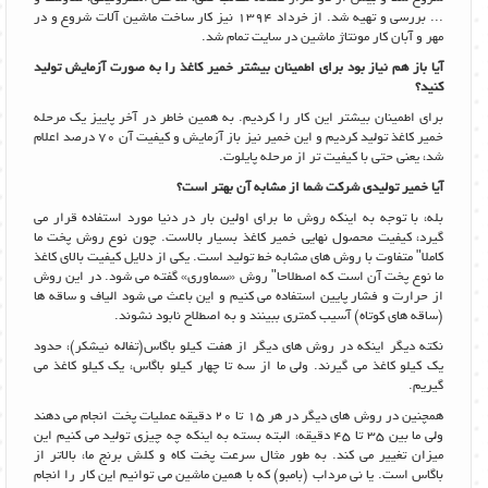
... بررسی و تهیه شد. از خرداد 1394 نیز کار ساخت ماشین آلات شروع و در
مهر و آبان کار مونتاژ ماشین در سایت تمام شد.
آیا باز هم نیاز بود برای اطمینان بیشتر خمیر کاغذ را به صورت آزمایش تولید
کنید؟
برای اطمینان بیشتر این کار را کردیم. به همین خاطر در آخر پاییز یک مرحله
خمیر کاغذ تولید کردیم و این خمیر نیز باز آزمایش و کیفیت آن 70 درصد اعلام
شد، یعنی حتی با کیفیت تر از مرحله پایلوت.
آیا خمیر تولیدی شرکت شما از مشابه آن بهتر است؟
بله، با توجه به اینکه روش ما برای اولین بار در دنیا مورد استفاده قرار می
گیرد، کیفیت محصول نهایی خمیر کاغذ بسیار بالاست. چون نوع روش پخت ما
کاملا" متفاوت با روش های مشابه خط تولید است. یکی از دلایل کیفیت بالای کاغذ
ما نوع پخت آن است که اصطلاحا" روش «سماوری» گفته می شود. در این روش
از حرارت و فشار پایین استفاده می کنیم و این باعث می شود الیاف و ساقه ها
(ساقه های کوتاه) آسیب کمتری ببینند و به اصطلاح نابود نشوند.
نکته دیگر اینکه در روش های دیگر از هفت کیلو باگاس(تفاله نیشکر)، حدود
یک کیلو کاغذ می گیرند. ولی ما از سه تا چهار کیلو باگاس، یک کیلو کاغذ می
گیریم.
همچنین در روش های دیگر در هر 15 تا 20 دقیقه عملیات پخت انجام می دهند
ولی ما بین 35 تا 45 دقیقه، البته بسته به اینکه چه چیزی تولید می کنیم این
میزان تغییر می کند. به طور مثال سرعت پخت کاه و کلش برنج ما، بالاتر از
باگاس است. یا نی مرداب (بامبو) که با همین ماشین می توانیم این کار را انجام