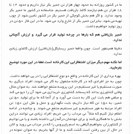
ما در کشور روزانه به حدود چهار هزار تن خمیر بکر نیاز داریم و حدود 12 تا
18 هزار تن هم نیازمند کاغذ بازیافت هستیم. متاسفانه در کشور ما خمیر بکر
وجود ندارد. و اگر هم بخش کوچکی از خمیر بکر در کشور تامین شود از چوب
تهیه می شود، بنابراین خمیر بکر از خارج وارد می شود. ما در این فاز 50 تن در
روز تولید خواهیم داشت.
خمیر بازیافتی هم که بارها در چرخه تولید قرار می گیرد و ارزش آنچنانی
ندارد.
دقیقا همینطور است. چون واقعا خمیر ریسایکل(بازیافتی) ارزش کاغذی زیادی
ندارد.
اما نکته مهم دیگر میزان اشتغالزایی این کارخانه است.لطفا در این مورد توضیح
بفرمایید.
بهره برداری از این کارخانه در واقع دو نوع اشتغالزایی را در پی خواهد داشت.
چون به جز افرادی که در کارخانه مشغول به کار می شوند، افراد دیگری به
صورت مستقیم یا غیر مستقیم در این پروسه منتفع خواهند شد. به عنوان مثال
وقتی کشاورزی بداند که پسماند کشاورزی خریداری می شود آن را دپو می کند
و مبلغی هم بابت این کار به دست می آورد و از آنجا که ما برای تولید 50 تن
خمیر، به 150 تن کاه نیاز داریم، بابت نگهداری و حمل و نقل این 150 تن
افراد مرتبط به طور مستقیم و غیر مستقیم منتفع می شوند. و چنانچه در ادامه
اعلام نیاز کنیم که مثلا" نی مرداب را می خریم، افراد زیادی می توانند دراین
بخش با ما همکاری کنند و برای خودشان درآمدزایی داشته باشند و یا می توانیم
از کشاورزان بخواهیم گیاهی به اسم پاپیروس را که در مرداب می روید و الان
در حال از بین رفتن است کشت کنند و ما از آنها بخریم. به عنوان نمونه در