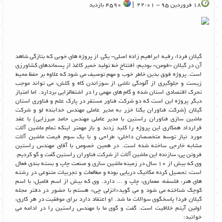
18 فروردین 95 - 22:01 |
4590 بازدید
گیلان فردا، رقیه ابراهیم زاده اصلی- یکی از پروژه های خوبی که بتازگی شاهد
آن در گیلان «فومن» بودیم، افتتاح خط تولید خمیر کاغذ از پسماندهای کشاورزی
است. پروژه فوق بدین خاطر خوب و مهم توصیف می شود که علاوه بر حفظ محیط
زیست و جلوگیری از آلودگی ناشی از سوزاندن کاه و کلش، می تواند موجب
تحرک اقتصادی استان شده و گام های مهمی را در اشتغالزایی بردارد. اما امتیاز
دیگر پروژه این است که دو شرکت فناور مستقر در پارک علم و فناوری استان
گیلان (شرکت فناوران یکتا خزر به مدیر عاملی مهندس خدابنده لو و شرکت
ماشین سازی فناوران راستین با مدیر عاملی مهندس حامد میرزایی) با عقد
قرارداد همکاری این پروژه را کلید زدند و باز مهمتر اینکه تمام ماشین آلات
مورد نیاز توسط متخصصان داخلی، طراحی و با یک سوم قیمت ماشین آلات
مشابه خارجی ساخته شده است. در همین خصوص با آقای مهندس راستین
فروتن پی، سازنده این ماشین آلات از شرکت فناوران راستین گفت و گو کردیم.
وی که بیش از 10 سال در زمینه ماشین سازی و صنعت چاپ و بسته بندی فعال
است، تحصیل کرده مکانیک دریایی بوده و مطالعات و تجربیات متنوعی در رشته
های هنر، فلسفه، معماری، چاپ و ... دارد. وی که بیش از اسم فامیل، با اسم
کوچک شناخته می شود و می گوید«انزلی چی» هستم با حضور در دفتر مجله
گیلان فردا پاسخگوی سوالات ما شد. او اعتقاد دارد برای موفقیت در هر کاری،
اولین آیتم خلاقیت است. گفت و گوی ما با مهندس راستین را در ادامه می
خوانید: