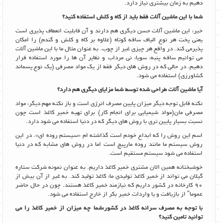
دهیم به زمان بیشتری نیاز دارد.
شما با این ماشین آلات فقط باید از کاه و کلش استفاده کنید؟
خیر، این ماشین آلات حسن دیگری هم دارند و آن قابلیت انعطاف پذیری است
یعنی پخت هر نوع الیاف ساقه کوتاه (علاوه بر کاه و کلش و گندم) را امکان
پذیرمی کند. در واقع هر چیزی غیر از چوب. به عنوان مثال ما با این ماشین آلات
می توانیم ساقه پنبه، سویا، نی مرداب و نظایر آن ها را مورد استفاده قرار
دهیم. در حالی که در روش های دیگر فقط از یک مواد مصرفی (یک نوع پسماند
کشاورزی) استفاده می شود.
آیا ماشین آلات طراحی شده توسط شما مزایای دیگری هم دارد؟
نکته قابل توجه دیگر میزان پایین مصرف انرژی است و باز نکته مهم دیگر، مواد
مصرفی مان(مواد شیمیایی برای انجام کار) برای تهیه خمیر کاغذ است چون
نسبت بسیار پایین تری با روش های دیگر که در دنیا استفاده می شود دارد.
اسم این روش را که ابداع خودم است گذاشته ام «سیستم روده ای». در این
روش سیستم ما مانند روده مارپیچ است اما در روش های مشابه که در دنیا
استفاده می شود سیستم مستقیم است.
خوشبختانه همین الان مشتری خمیر کاغذ داریم. به عنوان نمونه شرکت ستاره
گیلان می تواند از خمیر کاغذ تولیدی ما، کاغذ تولید کند. به غیر از آن بیش از
90 کارخانه در کشور داریم که نیازمند خمیر کاغذ هستند. چون در حال حاضر
عموما" از بازیافت و یا واردات خمیر بکر از خارج استفاده می شود.
با توجه به مصرف سرانه کاغذ در کشور،شما چه میزان از خمیر کاغذ را می
توانید تامین کنید؟