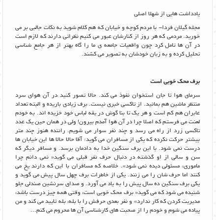
یادداشت هایی از شهلا اصلی
مجله گیلان فردا- با مردم کوچه و خیابان که هم کلام شوید به نکات جالبی بر می
خورید. مردمی که هر روز از کنارشان عبور می کنیم نظراتی دارند که لازم است
در آن ها تامل کرد چون واقعیات جامعه ی ما را گاه بهتر از هر جامع شناسی
تحلیل کرده و به زبان خودشان به تصویر می کشند.
برف محک خوبی است
سرمای هوا تا جان استخوان نفوذ می کند. حالا تصور کنید در آن هوای سرد
منتظر ماشین هم بمانید. از تاکسی خبری نیست. برف زیادی باریده و البته تعداد
عابران هم کم است و هر یک تا بنا گوش در یقه لباس خود خزیده اند. به خودم
لعنت می فرستم که اصلا چرا در آن هوا آمدم بیرون! ولی در همان حین یک عدد
تاکسی زرد از راه می رسد و چند نفر سوار می شویم. راننده هنوز چند متر
بیشتر حرکت نکرده که یکی از مسافران می گوید: آقا حالا حالا ها این خیابان ها
درست نمی شود. با این برف سنگین خدا به دادمان برسد. و مسافر دیگر که
سن و سالی از او گذشته در دنبال حرف نفر قبلی می گوید« نمی دانم چرا
ماموری، مسئولی دیده نمی شود». خلاصه که مسافران با این که دارند یخ می
کنند اما حرف شان را می زنند. یکی از خاطرات برف چهل سال پیش می گوید و
یکی برف سنگین ده سال پیش را به یاد می آورد. و صدای سرنشین صندلی جلو
شنیده می شود که می گوید« برف محک خوبی است، وقتی همه چیز درست باشد،
مدیریت کردن که کار ندارد» و نفر بعدی حرفش را با بله، بله تایید می کند و من
پیاده می شوم و خودم را از صحبت های کارشناسی آن ها محروم می کنم...