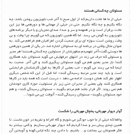
مسئولان چه کسانی هستند
خیلی از ما ها عادت داریم که از اول صبح تا آخر شب تلویزیون روشن باشد، چه
نگاه بکنیم و چه نگاه نکنیم. حتی در خیلی از مهمانی ها و دورهمی ها نیز این
عادت برقرار است و در همهمه و سر و صدا، صدای مجریان و یا دیگر برنامه های
تلویزیون به گوش می رسد. اما گاه همین تلویزیون که می گوییم چرا وقت و بی
وقت روشن است، سوژه ای برای صحبت کردن اطرافیان هم فراهم می کند. به
عنوان مثال وقتی در برنامه ای به مسئولان اشاره شد، در یکی از همین دورهمی
ها دوستی گفت«آخر نفهمیدم منظورشان از مسئولین چه کسانی هستند! هر مدیر
و مسئولی که حرف می زند در انتهای حرفهایش می گوید مسئولان باید همکاری
کنند! باز مدیر بعدی هم می گوید مسئولان پیگیری کنند و الی آخر. صحبت به
اینجا که می رسد می گویم « خب بعضی از کارها به قول کارشناسان فرابخشی
است و باید چند مدیر مرتبط رسیدگی کنند» اما قبل از این که شخص دیگری
اظهار نظر کند همان دوست ادامه می دهد « درست است که همه باید در کارها
همکاری کنند ولی بعضی از مدیران حتی زیر بار مسئولیت حوزه کاری خودشان
هم نمی روند. اگر قرار باشد هم مردم بگویند - مسئولان رسیدگی کنند- و هم
خود مسئولان بگویند- مسئولان رسیدگی کنند- آنوقت چی می شود!...
آوار دیوار مهربانی، یخچال مهربانی را شکست
واقعا که خیلی از ما خوب جو گیر می شویم و گاه افراط و تفریط در خون ماست. تا
همین چندی پیش سر و صدا کردیم که دیوار مهربانی بسازیم و کمی بیشتر به
فکر همنوعان بی بضاعت و... باشیم. با دادن چند تکه لباس کهنه و آویختن آن