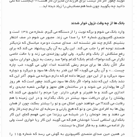
گویند چطور اگر کار نیست برای فرزندان مدیران کار هست!؟؟ اینجاست که نمی
دانید چه بگویید چون شما هم مصادیش را زیاد دیده اید...
بانک ها از چه وقت نزول خوار شدند
وارد بانک می شوم و برگه نوبت را از دستگاه می گیرم. شماره من 138 است و
متصدی کامپیوتری شماره 92 را صدا می زند. مجبور می شوم در صف انتظار
بنشینم. کنارم چند نفر نشسته اند. صدای صحبت دو مرد میانسال که نزدیکتر
هستند توجه ام را جلب می کند. این یکی به آن یکی پیشنهاد می کند که برای
رفع مشکلش از بانک وام بگیرد. ولی اولی پوزخندی می زند و با حالت خاصی
تکرار می کند«وام!؟» کدام بانک؟ کدام وام؟ صد رحمت به نزول خواران سابق،
مگر الآن بانک ها برای مردم رمقی گذاشته اند!» اولی می گوید« خب چاره
چیست...» و آن یکی می گوید« آقا این قدر به بانک ها سود و دیرکرد و دوباره
سود دیرکرد و از این جور چیزها داده ام که دارم دیوانه می شوم. آخر این که
نشد بانک، این که نشد وام!» اگر بانک ها سود نمی کنند چطور است که هر روز
آن ها پولدارتر می شوند و در ساختمان های مجهز و لوکس شعبه جدیدی راه
اندازی می کنند و ما فقیرتر و قرض دارتر. چرا مردم را تشویق می کنند که
پولشان را برای دریافت سود بیشتر در بانک بگذارند و در این زمینه با هم
رقابت می کنند؟! می خواهند خون امثال من و تو را بیشتر بمکند، چون از همان
پول ها به افرادی مثل من و تو که هیچ پارتی و سرمایه ای نداریم چندرغاز وام
می دهند و بعد خونمان را در شیشه می ریزند! من نمی فهمم کجای این کار
بانکداری اسلامی است! خودشان هم که می گویند این کار ربا خواری است ولی
باز ادامه می دهند و به فکر امثال ما نیستند».
در همین حین صدای متصدی کامپیوتری به گوش می رسد که شماره 115 را