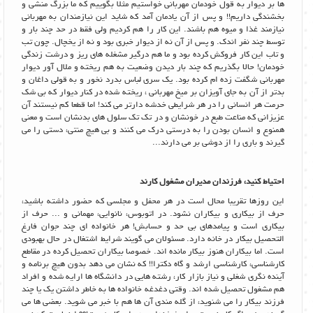
ها بر دیوار به قول خودمان مهربانی خواستیم مثلا بگوییم که ما بزرگ منشی و
بخشندگی داریم!! و پس از آن یادمان آمد که شاید این نیازمندان به مهربانی
نیازمند غذا و میوه هم باشند. این کار را هم کردیم ولی فقط در حد چند بار و
توسط چند نفر اندک. و پس از آن نه از دیوار خبری بود و نه از یخچال. چون تب
و تاب این کار فروکش کرده بود و ما هم درگیر مشغله های ریز و درشت زندگی
خودمان! حالا بگذریم که چند بار دیدن وضعیت به هم ریخته و ملال آور دیوار
مهربانی شگفت زده ام کرده بود. یک سری لباس بدرد نخور و به قولی داغان و
بدتر از آن به جای آویزان بر میخ مهربانی ، ریخته شده در کنار دیوار که بی شک
حرمت هر انسانی را در هر شرایطی خدشه دارتر می کند! اما قطعا کم نیستند آن
عزیزانی که مناعت طبع در خونشان و در تک تک سلول های بدنشان است و معنی
همنوع و انسان بودن را به درستی درک می کنند و بی هیچ منتی، دستی را می
گیرند و باری را از دوشی بر می دارند...
احتیاط کنید، فرزندان مدیران مشغول کارند
این روزها تقریبا محال است در هر محفل و مجلسی که حضور داشته باشید،
حرف از بیکاری و بیکاران نشود. در اتوبوس، نانوایی، مهمانی و ... حرف از
بیکاری است و پیامدهای بی حد و حسابش! هر خانواده ای چند جوان فارغ
التحصیل بیکار در خانه دارد. مسئولان می گویند شرایط اشتغال در حال بهبودی
است. اما بیکاران هنوز بیکار مانده اند. خصوصا بیکاران تحصیل کرده در مقاطع
کارشناسی، کارشناسی ارشد و گاه دکترا!! که نشان می دهد بدون هیچ برنامه و
آینده نگری شغلی و نیاز بازار کار، رشته هایی در دانشگاه ها ارایه شده و افراد
هم مشغول تحصیل شده اند. وقتی دغدغه خانواده ها به خاطر داشتن یک یا چند
فرزند بیکار را می شنوید، از گله مندی آن ها هم با خبر می شوید. بعضی ها می