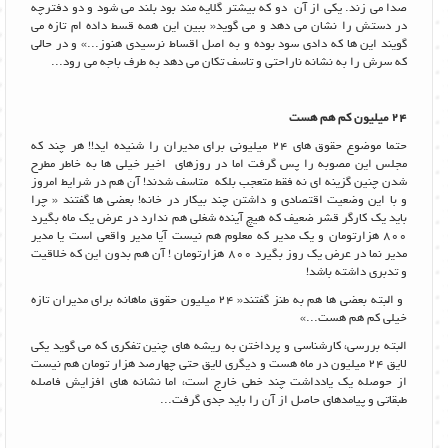
صدا می زند. یکی از آن دو که بیشتر گلایه مند بود بلند می شود و دو دفترچه
در دستش را نشان می دهد و می گوید« ببین این همه قسط داده ام تازه می
گویند این ها که دادی سود بوده و به اصل اقساط نرسیدی هنوز...» و در حالی
که سرش را به نشانه ناراحتی و تاسف تکان می دهد به طرف باجه می رود...
24 میلیون کم هم هست
حتما موضوع حقوق های 24 میلیونی برای مدیران را شنیده اید!! هر چند که
مجلس این مصوبه را پس گرفت اما در روزهای اخیر خیلی ها به خاطر مطرح
شدن چنین گزینه ای نه فقط متعجب بلکه متاسف شدند! آن هم در شرایط امروز
و با این وضعیت اقتصادی و داشتن چند بیکار در خانه! بعضی ها گفتند « چرا
باید یک کارگر قشر ضعیف که هیچ آینده شغلی هم ندارد در عرض یک ماه بگیرد
800 هزارتومان و یک مدیر که معلوم هم نیست آیا مدیر واقعی است یا مدیر
مدیر نما در عرض یک روز بگیرد 800 هزارتومان ! آن هم بدون این که خلاقیت
و تدبری داشته باشد!
و البته بعضی ها هم به طنز گفتند« 24 میلیون حقوق ماهانه برای مدیران تازه
خیلی کم هم هست...»
البته بررسی، کارشناسی و پرداختن به ریشه های چنین تفکری که می گوید یکی
لایق 24 میلیون در ماه هست و دیگری لایق حتی چهارصد هزار تومان هم نیست
از حوصله یک یادداشت چند خطی خارج است، اما نشانه های افزایش فاصله
طبقاتی و پیامدهای حاصل از آن را باید جدی گرفت...