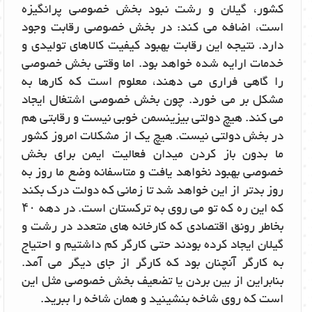
کشور، گیلان و رشت نبود بخش خصوصی پرانگیزه
است، اضافه می کند: در بخش خصوصی رقابت وجود
دارد. نتیجه این رقابت بهبود کیفیت کالاهای تولیدی و
خدمات ارایه شده خواهد بود. اما وقتی بخش خصوصی
را گاهی فراری می دهند، معلوم است که کارها به
مشکل بر می خورد. چون بخش خصوصی اشتغال ایجاد
می کند. هیچ دولتی بیزینسمن خوبی نیست و رقابتی هم
در بخش دولتی نیست. هیچ یک از مشکلات امروز کشور
ما بدون باز کردن میدان فعالیت ایمن برای بخش
خصوصی بهبود نخواهد یافت و متاسفانه وضع ما روز به
روز بدتر از این خواهد شد تا زمانی که دولت درک بکند
که این ره که تو می روی به ترکستان است. در دهه ۴۰
بخاطر رونق اقتصادی که کارخانه های متعدد در رشت و
گیلان ایجاد کرده بودند حتی کارگر کم داشتیم و احتیاج
به کارگر آنچنان بود که کارگر از جای دیگر می آمد.
بنابراین از بین بردن یا تضعیف بخش خصوصی مثل این
است که روی شاخه بنشینید و همان شاخه را ببرید.