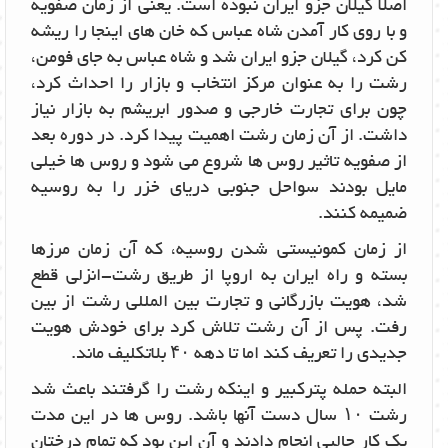
اصلا گیلان جزو ایران نبوده است. یعنی از زمان صفویه
و با روی کار آمدن شاه عباس که خان های اینجا را ریشه
کن کرد، گیلان جزو ایران شد و شاه عباس به جای فومن،
رشت را به عنوان مرکز انتخاب و بازار را احداث کرد،
چون برای تجارت خارجی و صدور ابریشم به بازار نیاز
داشت. از آن زمان رشت اهمیت پیدا کرد. در دوره بعد
از صفویه تاثیر روس ها شروع می شود و روس ها خیلی
مایل بودند سواحل جنوبی دریای خزر را به روسیه
ضمیمه کنند.
از زمان کمونیستی شدن روسیه، که آن زمان مرزها
بسته و راه ایران به اروپا از طریق رشت-انزلی قطع
شد، هویت بازرگانی و تجارت بین المللی رشت از بین
رفت. پس از آن رشت تلاش کرد برای خودش هویت
جدیدی را تعریف کند اما تا دهه ۴۰ بلاتکلیف ماند.
البته حمله پترکبیر و اینکه رشت را گرفتند باعث شد
رشت ۱۰ سال دست آنها باشد. روس ها در این مدت
یک کار جالبی انجام دادند و آن این بود که تمام درختان