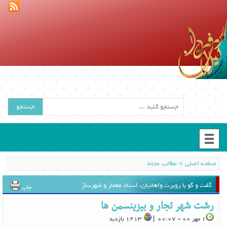
جستجو
»
صفحه اصلی
مطالب مجله
گفت و گو با روبرت واهانیان، استاد معمار و شهرساز
چاپ
رشت شهر تجار و بیزینسمن ها
1 مهر 00 - 00:07 |
1213 بازدید