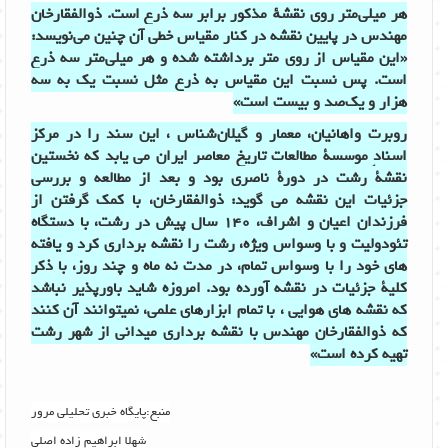
هر میلی‌متر روی نقشهٔ مذکور برابر سه ذرع است. ذوالفقارخان
مهندس در پایین نقشه در کنار مقیاس خطی آن چنین می‌نویسد:
«این مقیاس از روی متر برداشته شده و هر میلی‌متر سه ذرع
است. پس نسبت این مقیاس به ذرع مثل نسبت یک به سه
هزار و یک‌صد و بیست است»
روبرت واهانیان، معمار و گیلان شناس ، این سند را در مرکز
اسنادِ موسسۀ مطالعات تاریخ معاصر ایران می یابد که نخستین
نقشۀ رشت در دورۀ ناصری بود و بعد از مطالعه و بررسی
جزئیات این نقشه می گوید: ذوالفقارخان، با کمک گرفتن از
فرزندان اعیان و اشراف، 140 سال پیش در رشت، با دستگاه
تئودولیت و با وسواس ویژه، رشت را نقشه برداری کرد و یافته
های خود را با وسواس تمام، در مدت نه ماه و چند روز، با ذکر
کلیۀ جزئیات در نقشه آورده بود. امروزه شاید باورپذیر نباشد
که نقشه های هوایی ، با تمام ابزارهای علمی، نمیتوانند آن کنند
که ذوالفقارخان مهندس با نقشه برداری میدانی از شهر رشت
تهیه کرده است»
منبع:پایگاه خبری تحلیلی مرور
شهلا ابراهیم زاده اصلی