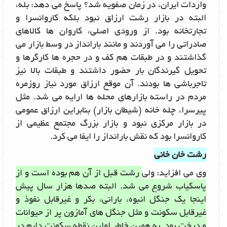
واردات ایران، در زمان صفویه شد؟ پاسخ می دهد: بله،
البته در بازار رشت ارزاق نبود بلکه کاروانسرا و
تجارتخانه بود. از ورودی اصلی، کاروان ها کالاهای
صادراتی را می آوردند و مانند بارانداز در وسط بازار می
گذاشتند و در طبقات هم کف و در حجره ها کارگرها و
تحویل گیرندگان بار حضور داشتند و طبقات بالا نیز
تاجرباشی ها بودند. آن موقع ارزاق مورد نیاز روزمره
مردم در راسته بازارهای محله ها ارایه می شد. مثل
پیرسرا، چله خانه (شیطان بازار) بنابراین ارزاق عمومی
در بازار مرکزی نبود و بازار بزرگ مجتمع عظیمی از
کاروانسرا بود که نقش بارانداز را ایفا می کرد.
رشت خان خانی
وی می افزاید: ولی
رشت قبل از آن هم بوده است و از
پاسکیاب شروع می شد. البته صدها هزار سال پیش
اینجا یک جنگل انبوه، بارانی، بکر و غیرقابل نفوذ و
غیرقابل سکونت و مثل جنگل های آمازون پر از حیوانات
و درخت بود. به همین خاطر اولین نقطه سکونت دایم در