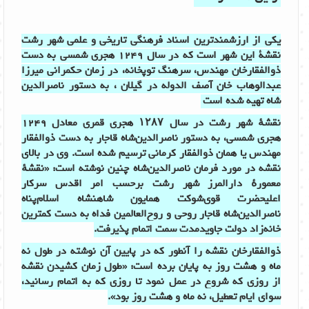
یکی از ارزشمندترین اسناد فرهنگی تاریخی و علمی شهر رشت
نقشۀ این شهر است که در سال 1249 هجری شمسی به دست
ذوالفقارخان مهندس، سرهنگ توپخانه، در زمان حکمرانی میرزا
عبدالوهاب خان آصف الدوله در گیلان ، به دستور ناصرالدین
شاه تهیه شده است
نقشهٔ شهر رشت در سال ۱۲۸۷ هجری قمری معادل 1249
هجری شمسی، به دستور ناصرالدین‌شاه قاجار به دست ذوالفقار
مهندس یا همان ذوالفقار کرمانی ترسیم شده است. وی در بالای
نقشه در مورد فرمان ناصرالدین‌شاه چنین نوشته است: «نقشهٔ
معمورهٔ دارالمرز شهر رشت برحسب امر اقدس سرکار
اعلیحضرت قوی‌شوکت همایون شاهنشاه اسلام‌پناه
ناصرالدین‌شاه قاجار روحی و روح‌العالمین فداه به دست کمترین
خانه‌زاد دولت جاویدمدت سمت اتمام پذیرفت.
ذوالفقارخان نقشه را آنطور که در پایین آن نوشته در طول نه
ماه و هشت روز به پایان برده است: «طول زمان کشیدن نقشه
از روزی که شروع در عمل نمود تا روزی که به اتمام رسانید،
سوای ایام تعطیل، نه ماه و هشت روز بود».