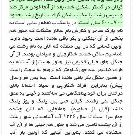
گیلان در گسکر تشکیل شد، بعد از آنجا فومن مرکز شد
و سپس رشت پاسکیاب شکل گرفت. تاریخ رشت حدود
۷۰۰-۶۰۰ سال است.
در پاسکیاب نقطه زیبایی است به
نام پارک مفاخر و کنارش باغ سالار مشکات که هنوز هم
بخشی از آن جنگلی و بکر باقی مانده است وجود دارد.
اولین کسانی که در این منطقه که الان به نام رشت می
شناسیم ساکن شدند شکارچیان و صیادان بودند. از آن
جنگل های خیلی قدیمی نیز هنوز هست(از آستانه به
طرف کیاشهر سه چهارکیلومتر که برویم به سمت راست
از همین جنگل بکر باقی مانده است-بیه پس هزارسال
پیش) بنابراین افراد شکارچی و صیاد احتمالا بالای
درختان برای خود پناهگاهی می ساختند و خیلی به عمق
جنگل نمی رفتند. گیلان حتی ببر، پلنگ و یوز پلنگ
داشت(قبل از صفویه). همانجایی که الان چشمه
چمارسرا است تا سال ۱۳۳۶ آب آشامیدنی شهر رشت
از آن چشمه تامین می شد و هنوز هم خیلی ها از آن آب
استفاده می کنند. بنابراین آنهایی که اولین بار آنجا