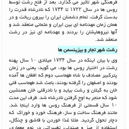
فرهنگی شهر تاثیر می گذارد. بعد از فتح رشت توسط
روس ها در سال ۱۷۲۲ تا ۱۷۳۴ که نادرشاه قدرت را
بدست گرفت، تمام دشمنان ایران را بیرون ریخت و در
همان زمان عهدنامه ای بین ایران و عثمانی منعقد شد و
آنها نیروهایشان را بردند و عهدنامه ای نیز در رشت
منعقد شد.
رشت شهر تجار و بیزینسمن ها
وی با بیان اینکه در سال ۱۷۳۴ میلادی ۱۰ سال پهنه
رشت در اختیار روس ها بود، می گوید: یعنی در زمان
پترکبیر مصادف با شاه طهماسب دوم که افغان ها آمده
بودند و اصفهان را گرفته بودند، باعث شد طهماسب قلی
خان به گیلان و رشت بیاید و با نادرقلی خان همنشین
شود که منجر به اوج گرفتن نادرشاه شد. ظرف این مدت
۱۰ سال قسمتی از فرهنگ روس ها وارد اینجا شد.
مانند فرهنگ ساخت و ساز، فرهنگ خورد و خوراک که
دچار تحول گردید. مثلا غذا خوردن با قاشق و چنگال،
استفاده از میز و صندلی، تغییراتی در نوع معماری،