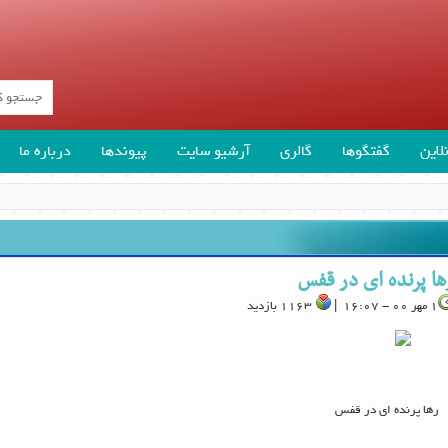
لاین
گفتگوها
گالری
آرشیو سایت
پیوندها
درباره ما
ها پرنده ای در قفس
1 مهر 00 - 16:07 |
1163 بازدید
رها پرنده ای در قفس