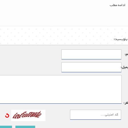
ادامه مطلب
بنویسید:
م:
میل:
ظر: