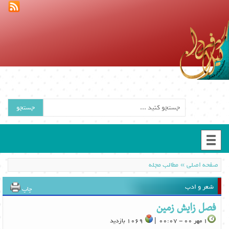
جستجو
»
صفحه اصلی
مطالب مجله
شعر و ادب
چاپ
فصل زایش زمین
1 مهر 00 - 00:07 |
1069 بازدید