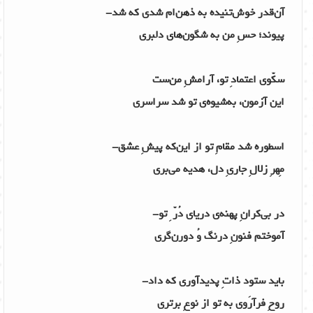
آن‌قدر خوش‌تنیده به ذهن‌ام شدی که شد-
پیوند؛ حسِ من به شگون‌های دلبری
سکّوی اعتمادِ تو، آرامشِ من‌ست
این آزمون، به‌شیوه‌ی تو شد سراسری
اسطوره شد مقامِ تو از این‌که پیشِ عشق-
مِهرِ زلالِ جاریِ دل، هدیه می‌بری
در بی‌کرانِ پهنه‌ی دریای دُرّ ِ تو-
آموختم فنونِ درنگ وُ دورن‌گری
باید ستود ذاتِ پدیدآوری که داد-
روحِ فرآرَوی به تو از نوعِ برتری