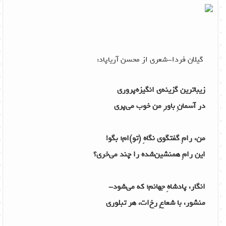
گیلان فردا-شعری از محسن آریاپاد:
زیباترین گزینه‌ی انگیزه‌پروری
در آسمانِ باورِ من خوب می‌پری
من، رامِ گفتگوی نگاهِ (تو)‌ام؛ بگو!
این‌‌ رامِ همنشین‌‌شده را چند می‌خری؟
انگار، پادشاهِ جهانم؛ که می‌شود-
منشور، با شعاعِ رخ‌ات، هر تبلوری