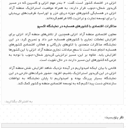
انزلی در اقتصاد کشور است، گفت: 2 بندر مهم انزلی و کاسپین که در مسیر
کریدور شمال-جنوب قرار دارند، به همراه موقعیت استراتژیک منطقه آزاد
انزلی در همسایگی کشورهای حوزه دریای خزر و اوراسیا، ظرفیت‌های بی‌بدیلی
را برای توسعه تجارت و ترانزیت کالا فراهم کرده‌اند.
مذاکرات اقتصادی با کشورهای همسایه در نمایشگاه اکسپو
معاون اقتصادی منطقه آزاد انزلی همچنین از تلاش‌های منطقه آزاد انزلی برای
افزایش تعاملات تجاری با کشورهای همسایه خبر داد و تصریح کرد: در این
نمایشگاه، مذاکرات متعددی با اتاق‌های بازرگانی و فعالان اقتصادی کشورهای
همسایه انجام شده است تا سطح مبادلات تجاری منطقه آزاد انزلی با این کشورها
افزایش یابد. علاوه بر این، مسیر ترانزیتی کریدور شمال-جنوب با توجه به
عزمی که کشورهای این مسیر دارند، در حال تقویت است.
فاتحی با بیان اینکه امیدواریم در آینده نزدیک شاهد افزایش نقش منطقه آزاد
انزلی در این کریدور استراتژیک باشیم، افزود: حضور شرکت‌های خارجی در این
نمایشگاه بسیار پررنگ بوده و امیدواریم تا پایان نمایشگاه به توافقات
سازنده‌ای دست پیدا کنیم که به توسعه اقتصادی منطقه و کشور کمک کند.
به اشتراک بگذارید:
نظر بنویسید: