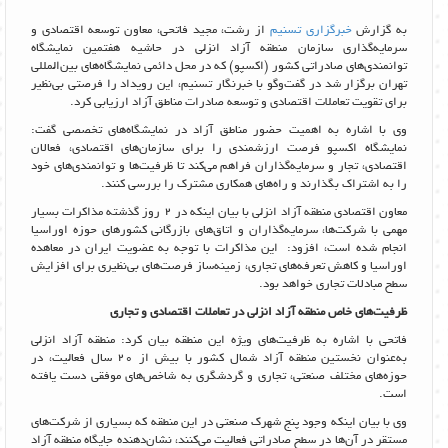
به گزارش
خبرگزاری تسنیم
از رشت، مجید فاتحی، معاون توسعه اقتصادی و
سرمایه‌گذاری سازمان منطقه آزاد انزلی در حاشیه هفتمین نمایشگاه
توانمندی‌های صادراتی کشور (اکسپو) که در محل دائمی نمایشگاه‌های بین‌المللی
تهران برگزار شد در گفت‌وگو با خبرنگار تسنیم، این رویداد را فرصتی بی‌نظیر
برای تقویت تعاملات اقتصادی و توسعه صادرات مناطق آزاد ارزیابی کرد.
وی با اشاره به اهمیت حضور مناطق آزاد در نمایشگاه‌های تخصصی گفت:
نمایشگاه اکسپو فرصت ارزشمندی را برای سازمان‌های اقتصادی، فعالان
اقتصادی، تجار و سرمایه‌گذاران فراهم می‌کند تا ظرفیت‌ها و توانمندی‌های خود
را به اشتراک بگذارند و راه‌های همکاری مشترک را بررسی کنند.
معاون اقتصادی منطقه آزاد انزلی با بیان اینکه در 2 روز گذشته مذاکرات بسیار
مهمی با شرکت‌ها، سرمایه‌گذاران و اتاق‌های بازرگانی کشورهای حوزه اوراسیا
انجام شده است، افزود: این مذاکرات با توجه به عضویت ایران در معاهده
اوراسیا و کاهش تعرفه‌های تجاری، زمینه‌ساز فرصت‌های بی‌نظیری برای افزایش
سطح مبادلات تجاری خواهد بود.
ظرفیت‌های خاص منطقه آزاد انزلی در تعاملات اقتصادی و تجاری
فاتحی با اشاره به ظرفیت‌های ویژه این منطقه بیان کرد: منطقه آزاد انزلی
به‌عنوان نخستین منطقه آزاد شمال کشور با بیش از 20 سال فعالیت، در
حوزه‌های مختلف صنعتی، تجاری و گردشگری به شاخص‌های موفقی دست یافته
است.
وی با بیان اینکه وجود پنج شهرک صنعتی در این منطقه که بسیاری از شرکت‌های
مستقر در آن‌ها در سطح صادراتی فعالیت می‌کنند، نشان‌دهنده جایگاه منطقه آزاد