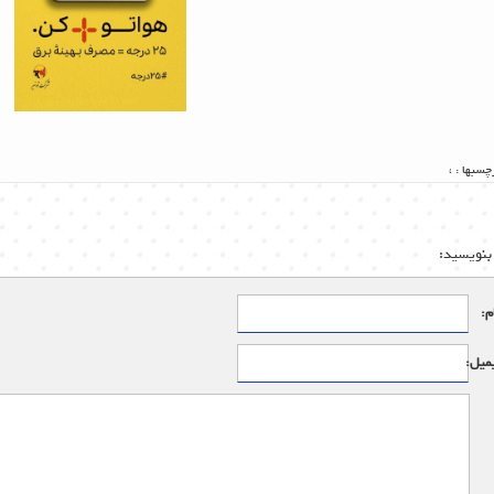
چسبها :
،
بنویسید:
م:
میل: