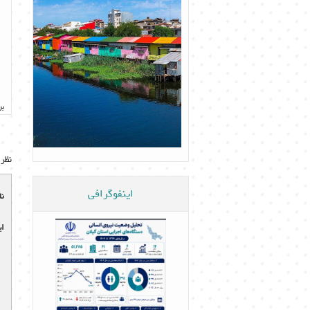
بر
نظر 
اینفوگرافی
نا
ای