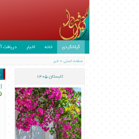
گیلانگردی
خانه
اخبار
دریافت آن
»
صفحه اصلی
خبر
د
تابستان 1405
ا