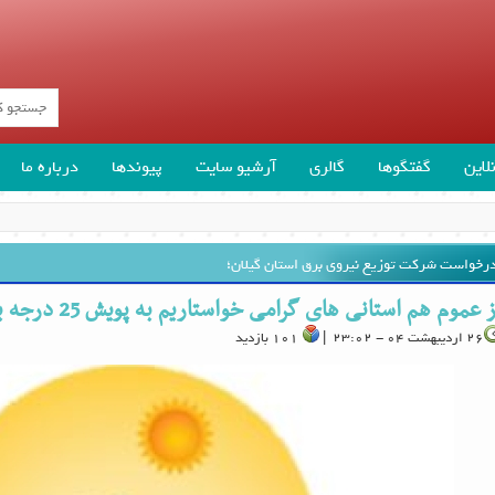
لاین
گفتگوها
گالری
آرشیو سایت
پیوندها
درباره ما
رخواست شرکت توزیع نیروی برق استان گیلان؛
ز عموم هم استانی های گرامی خواستاریم به پویش 25 درجه بپیوندند
26 اردیبهشت 04 - 23:02 |
101 بازدید