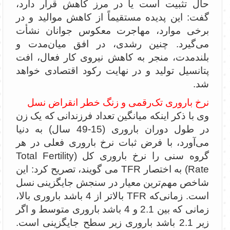
حال تثبیت است یا در مرز کاهش قرار دارد،
گفت: این پدیده مستقیماً از کاهش موالید و در
برخی موارد، مهاجرت معکوس جوانان نشأت
می‌گیرد. چنین رشدی، در افق میان‌مدت و
بلندمدت، منجر به کاهش نیروی کار فعال، افت
پتانسیل تولید و در نهایت رکود اقتصادی خواهد
شد.
نرخ باروری تک‌رقمی و زنگ خطر انقراض نسل
وی با ذکر اینکه میانگین تعداد فرزندانی که یک زن
در طول دوران باروری (15-49 سال) به دنیا
می‌آورد، با فرض ثبات نرخ باروری فعلی در هر
گروه سنی را نرخ باروری کل (Total Fertility
Rate) به اختصار TFR می گویند، تصریح کرد: این
شاخص مهم‌ترین معیار در سنجش جایگزینی نسل
است. زمانی‌که TFR بالاتر از 4 باشد باروری بالا،
زمانی که بین 2.1 و 4 باشد باروری متوسط و اگر
زیر 2.1 باشد باروری زیر سطح جایگزینی است.