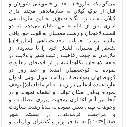
می‌گویدکه ساروخان بعد از خاموشی شورش و
قبل از ترکِ گیلان به سازماندهی مجدد اداری
گیلان دست زد. نگاه دقیق‌تر به این سازماندهی
اداری پس از شاه عباس نشان می‌دهد که دو
قطب لاهیجان و رشت همچنان به قوت خود باقی
مانده بودند: «‌نواب معدلت‌پناهی [ساروخان]
یک‌نفر از معتبران لشکر خود را با معدودی از
ملازمان به جهت رفاهیت رعیت شهر و ولایت در
قلعۀ لاهیجان نگاهداشته و از لاهیجان معاودت
نموده به کوچصفهان آمدند و چند روز در
کوچصفهان به‌واسطۀ بازیافت اموال نهبی [اموال
غارت‌شدۀ ادعایی در زمان قیام عادلشاه)] توقف
نموده، به‌قدر امکان توقف و اهتمام نمودند و در
آنجا نیز آدم اعتباری به‌جهت پیروی مطالبات و
وجوهات نهبی تعیین نموده به بلدۀ رشت معاودت
و مراجعت فرمودند… در بیستم شهر
صفر[۱۰۳۹ه] به اتفاق وزیر و کلانتران و ارباب و