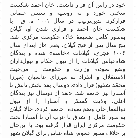
خود در راس آن قرار داشت، خان احمد شکست
سختی خورد و به روسیه و سپس عثمانی
فرارکرد. بدین‌ترتیب در سال ۱۰۰۱ ه. ق با
شکست خان احمد و فراری شدن او، گیلان
به‌طور کامل ضمیمۀ خاک حکومت مرکزی شد.
پنج سال پس از فتح گیلان، یعنی «از ابتدای سال
۱۰۰۶ هجری، گیلانات «خاصه» شده و بندگان
شاه‌عباس گیلانات را از تیول حکام و تیول‌داران
وضع نموده، وزارت و حکومت را من‌حیث
الاستقلال و انفراد به میرزای عالمیان (میرزا
محمّد شفیع) قرار داد». دوسال بعد بخش تالش تا
آستارا نیز خاصه شد: «بعد از دوسال نیز بندگان
اعلی، ولایت گسکر و آستارا را از تیول
ذوالفقارخان وضع نموده، خاصه کرد». حالا گیلان
به طور کامل از شرق تا غرب آن تا آستارا تحت
حکومت مرکزی ایران قرار گرفته بود. با این‌حال
بر خلاف تصور عموم، شاه عباس برای گیلان شهر