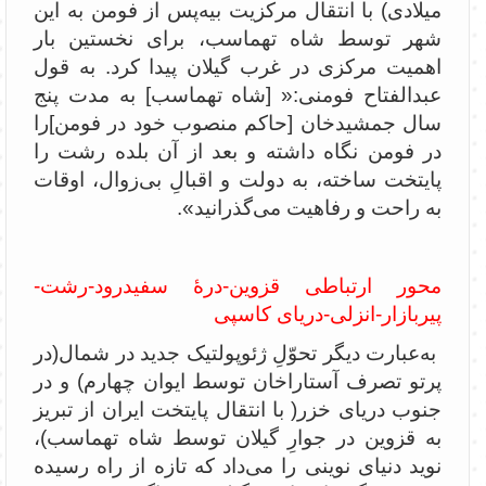
میلادی) با انتقال مرکزیت بیه‌پس از فومن به این
شهر توسط شاه تهماسب، برای نخستین بار
اهمیت مرکزی در غرب گیلان پیدا کرد. به قول
عبدالفتاح فومنی:« [شاه تهماسب] به مدت پنج
سال جمشیدخان [حاکم منصوب خود در فومن]را
در فومن نگاه داشته و بعد از آن بلده رشت را
پایتخت ساخته، به دولت و اقبالِ بی‌زوال، اوقات
به راحت و رفاهیت می‌گذرانید».
محور ارتباطی قزوین-درۀ سفیدرود-رشت-
پیربازار-انزلی-دریای کاسپی
به‌عبارت دیگر تحوّلِ ژئوپولتیک جدید در شمال(در
پرتو تصرف آستاراخان توسط ایوان چهارم) و در
جنوب دریای خزر( با انتقال پایتخت ایران از تبریز
به قزوین در جوارِ گیلان توسط شاه تهماسب)،
نوید دنیای نوینی را می‌داد که تازه از راه رسیده