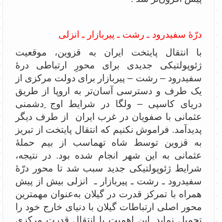
درّۀ سفیدرود ـ رشت ـ پیربازار ـ انزلی
با انتقال پایتخت ایران به قزوین، موقعیت
ژئوپولتیکی جدیدی برای محورِ ارتباطی درۀ
سفیدرود – رشت – پیربازار برای دولت مرکزی از
یک طرف و دسترسی آسان‌تر به اروپا از طریق
دریای کاسپی – ولگا در شرایط اوج ِدشمنی
عثمانی با صفویان در غرب ایران از طرف دیگر
پدیدآمد. فراموش نکنیم که انتقال پایتخت از تبریز
به قزوین توسط شاه تهماسب از بیم حملۀ
عثمانی به این شهر انجام شده بود. در نتیجه،
شرایط ژئوپولتیکی جدید سبب شد تا محور درّۀ
سفیدرود ـ رشت ـ پیربازار ـ انزلی بیش از پیش
همراه با تمرکز قدرت در گیلان به‌عنوان مهمترین
محور اصلی ارتباطات گیلان با دنیای خارج خود را
تحمیل نماید. این اهمیت با انتقال قدرت مرکزی