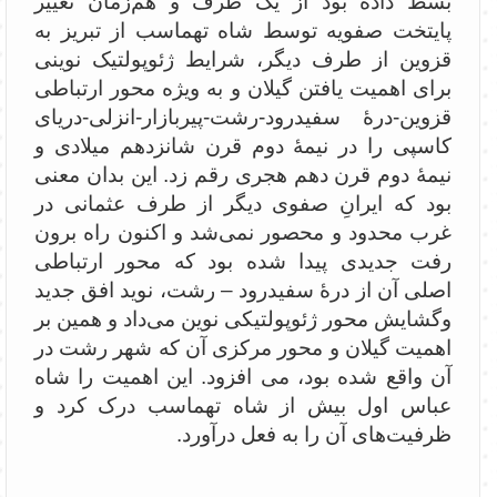
بسط داده بود از یک طرف و هم‌زمان تغییر
پایتخت صفویه توسط شاه ‌تهماسب از تبریز به
قزوین از طرف دیگر، شرایط ژئوپولتیک نوینی
برای اهمیت یافتن گیلان و به ویژه محور ارتباطی
قزوین-درۀ سفیدرود-رشت-پیربازار-انزلی-دریای
کاسپی را در نیمۀ دوم قرن شانزدهم میلادی و
نیمۀ دوم قرن دهم هجری رقم زد. این بدان معنی
بود که ایرانِ صفوی دیگر از طرف عثمانی در
غرب محدود و محصور نمی‌شد و اکنون راه برون
رفت جدیدی پیدا شده بود که محور ارتباطی
اصلی آن از درۀ سفیدرود – رشت، نوید افق جدید
وگشایش محور ژئوپولتیکی نوین می‌داد و همین بر
اهمیت گیلان و محور مرکزی آن که شهر رشت در
آن واقع شده بود، می افزود. این اهمیت را شاه
عباس اول بیش از شاه تهماسب درک کرد و
ظرفیت‌های آن را به فعل درآورد.