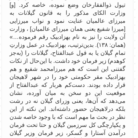
تیول ذوالفقارخان وضع نموده، خاصه کرد. [و]
وزارت الکای مذکور را به قانون گیلانات به
میرزای عالمیان عنایت نمود و نواب میرزایی
[میرزا شفیع یعنی همان میرزای عالمیان] ، وزارت
آن ولایت را نیز به نام بهزاد‌بیک رقم فرموده…»
(همان: ۱۳۸). بدین‌ترتیب، بهزاد‌بیک در عمل وزارتِ
تمامِ گیلان یا به قول عبدالفتاح، گیلانات را (به‌جز
کوهدم) زیر فرمان خود داشت. با این‌حال از نکات
گفتنی این است که هم میرزامحمد شفیع و هم
بهزادبیک مقر حکومتی خود را در شهر لاهیجان
قرار داده بودند. دست‌کم هر‌بار که عبدالفتاح از
موقعیت این دو سخن به میان آورده، نشان
می‌دهد که آن‌ها، یعنی وزرای گیلان نه در رشت
بلکه درلاهیجان حضور داشته‌اند. این نکته از این
نظر در بحث ما مهم است که با وجود خاصه شدن
و یکپارچگی کل سرزمین گیلان و حتا تحت فرمان
درآمدن آستارا و گسکر، زیر فرمان وزیر گیلان