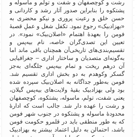
رشت و کوچصفهان و شفت و تولم و ماسوله و
پشتکوه را بنابراین صدور آثار رشد و کاردانی و
حسن خلق و رعیت پروری و نیکو محضری به
«بهزاد‌بیک» رجوع نمود. تکفل شغل و عملِ قصبۀ
فومن را بعهدۀ اهتمام «اصلان‌بیک» نمود». در
تعیین این تصدی‌گران خاصه، نام بیه‌پس و
تقسیم‌بندی‌های تاریخی‌آن همچنان باقی ماند اما
به‌گونه‌ای متصدیان و ساختار اداری – جغرافیایی
آن درهم ریخت و تمام بیه‌پس جلگه‌ای به‌جز
گسکر وکوهدم به دو بخش اداری تقسیم شد.
فومن به‌طور جداگانه به اصلان‌بیک سپرده شده
بود ولی بهزاد‌بیک بقیۀ ولایت‌های بیه‌پس گیلان،
یعنی شفت، تولم، ماسوله، پشتکوه، کوچصفهان
و رشت را عهده دار شد. جالب است که ادارۀ
محدودۀ ماسوله و پشتکوه در جنوب شهر فومن
که به طور منطقی باید در قلمرو حکومت فومن
باشد، احتمالن به دلیل اعتماد بیشتر به بهزادبیک