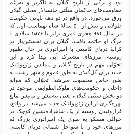
بود و برگی از تاریخ گیلان به ناگزیر و به‌رغم
مقاومت‌های حاکمان سنّتی خانسالار محلی گیلان
ورق می‌خورد. در واقع در دو دهۀ پایانی حکومت
طولانی و بیش از ۵۰ سالۀ شاه ‌تهماسب اول که
در سال ۹۸۴ هجری قمری برابر با ۱۵۷۶ میلادی با
مرگ او خاتمه یافت، گیلان برای نخستین‌بار در
کرانۀ دریای کاسپی با امپراتوری در حال ظهور
روسیه، مرزهای مشترک آبی پیدا کرد و این
تحوّلی مهم در تاریخ گیلان و پیدایش ژئوپولتیک
جدید برای کل‌ِگیلان به طور عموم و شهر رشت به
طور خاص محسوب می‌شد. تحوّلی که موانع
داخلی و حکومت‌های ملوک‌الطوایفی موجود در
دو بخش سنّتی گیلان، یعنی بیه‌پیش و بیه‌پس مانع
بهره‌گیری از این ژئوپولتیک جدید می‌شد. در واقع،
فراروئیدن روسیه از یک شاهزاده‌نشین کوچک در
حوالی مسکو به سوی یک امپراتوری بزرگ که
مرزهای خود را تا سواحل شمالی دریای کاسپی