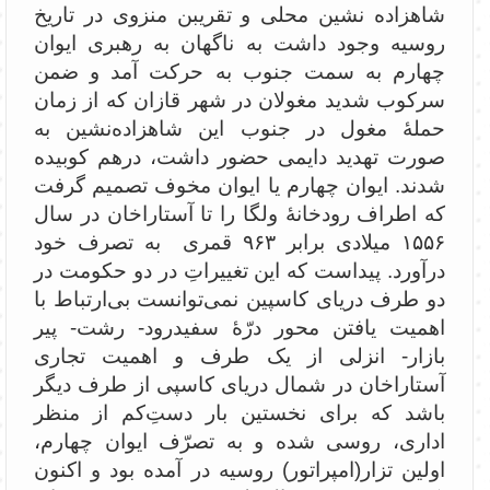
شاهزاده نشین محلی و تقریبن منزوی در تاریخ
روسیه وجود داشت به ناگهان به رهبری ایوان
چهارم به سمت جنوب به حرکت آمد و ضمن
سرکوب شدید مغولان در شهر قازان که از زمان
حملۀ مغول در جنوب این شاهزاده‌نشین به
صورت تهدید دایمی حضور داشت، درهم کوبیده
شدند. ایوان چهارم یا ایوان مخوف تصمیم گرفت
که اطراف رودخانۀ ولگا را تا آستاراخان در سال
۱۵۵۶ میلادی برابر ۹۶۳ قمری به تصرف خود
درآورد. پیداست که این تغییراتِ در دو حکومت در
دو طرف دریای کاسپین نمی‌توانست بی‌ارتباط با
اهمیت یافتن محور درّۀ سفیدرود- رشت- پیر
بازار- انزلی از یک طرف و اهمیت تجاری
آستاراخان در شمال دریای کاسپی از طرف دیگر
باشد که برای نخستین بار دستِ‌کم از منظر
اداری، روسی شده و به تصرّف ایوان چهارم،
اولین تزار(امپراتور) روسیه در آمده بود و اکنون