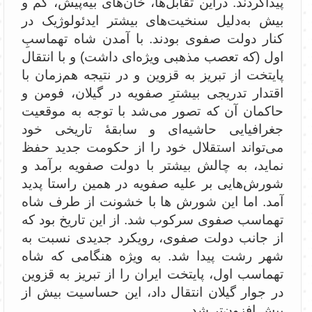
پیداکردند. در‌این ‌تقابل‌ها، خان‌های بیه‌پیش، کم و
بیش به‌دلیل سنخیت‌های بیشتر ایدئولوژیک در
کنار دولت صفوی بودند. با آمدن شاه تهماسبِ
اول (که تعصب مذهبی ویژه‌ای داشت) و با انتقال
پایتخت از تبریز به قزوین و در نتیجه هم‌زمان با
اقتدار تدریجی بیشترِ صفویه در گیلان، فومن و
حاکمان آن که تصور می‌شد با توجه به موقعیت
جغرافیایی حاشیه‌ای و سابقۀ تاریخی خود
می‌تواند استقلال خود را از حکومت جدید حفظ
نماید، به چالش بیشتر با دولت صفویه برآمد و
شورش‌هایی بر علیه صفویه در همین راستا پدید
آمد. اما این شورش‌ ها با خشونت از طرف شاه
تهماسب صفوی سرکوب شد. از این تاریخ بود که
از جانب دولت صفوی، رویکرد جدیدی نسبت به
شهر رشت پیدا شد. به ویژه هنگامی که شاه
تهماسب اول، پایتخت ایران را از تبریز به قزوین
در جوار گیلان انتقال داد، این حساسیت بیش از
پیش افزون‌تر شد .