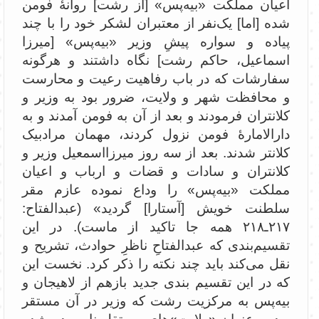
اعیان مملکت «بیه‌پس» [از رشت] روانۀ فومن
شده [اما] یک‌نفر از معتبران لشکر خود را با چند
پیاده و سواره پیشِ وزیر «بیه‌پس» [میرزا
اسماعیل، حاکم رشت] نگاه داشتند و هرگونه
سفارشات که در باب رفاهیت رعیت و محارست
و محافظت شهر و ولایت، ضرور بود به وزیر و
کلانتران فرمودند و بعد از آن به فومن آمدند و به
دارالامارۀ فومن نزول کردند، مهمان مرادبیک
کلانتر شدند. بعد از سه روز میرزااسمعیل وزیر و
کلانتران و سادات و قضات و ارباب و اعیان
مملکت «‌بیه‌پس» را وداع نموده عازم مقر
سلطنت خویش [آستارا] گردید» (عبدالفتاح:
۲۱۷ـ۲۱۸ همه جا تاکید از ماست). در این
تقسیم‌بندی که عبدالفتاحِ ناظرِ حوادث، تشریح و
نقل می‌کند باید چند نکته را ذکر کرد. نخست این
که در این تقسیم بندی جدید بازهم از لاهیجان و
بیه‌پس به مرکزیت رشت که وزیر در آن مستقر