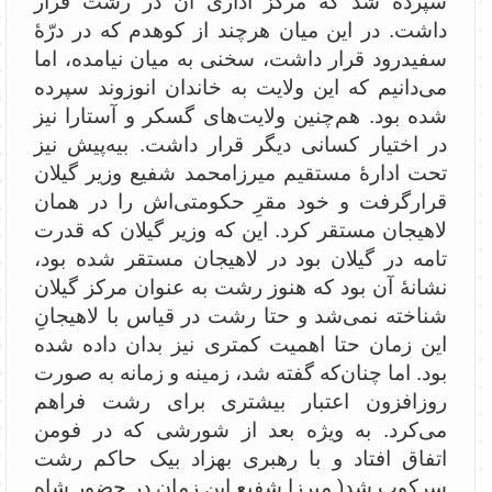
سپرده شد که مرکز اداری آن در رشت قرار
داشت. در این میان هرچند از کوهدم که در درّۀ
سفیدرود قرار داشت، سخنی به میان نیامده، اما
می‌دانیم که این ولایت به خاندان انوزوند سپرده
شده بود. هم‌چنین ولایت‌های گسکر و آستارا نیز
در اختیار کسانی دیگر قرار داشت. بیه‌پیش نیز
تحت ادارۀ مستقیم میرزا‌محمد شفیع وزیر گیلان
قرارگرفت و خود مقرِ حکومتی‌اش را در همان
لاهیجان مستقر کرد. این که وزیر گیلان که قدرت
تامه در گیلان بود در لاهیجان مستقر شده بود،
نشانۀ آن بود که هنوز رشت به عنوان مرکز گیلان
شناخته نمی‌شد و حتا رشت در قیاس با لاهیجانِ
این زمان حتا اهمیت کمتری نیز بدان داده شده
بود. اما چنان‌که گفته شد، زمینه و زمانه به صورت
روزافزون اعتبار بیشتری برای رشت فراهم
می‌کرد. به ویژه بعد از شورشی که در فومن
اتفاق افتاد و با رهبری بهزاد بیک حاکم رشت
سرکوب شد( میرزا شفیع این زمان در حضور شاه