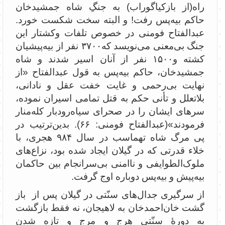
راه(از بازکیاگوراب) به جنگِ شاه جمشید‌خان
حاکم بیه‌پس رفت! و البته سخت شکست خورد.
عبدالفتاح فومنی در خصوص تلفات وکشتار این
جنگ بی‌معنی می‌نویسد که۳۷۰۰ نفر از بیه‌پیشیان
کشته و۱۵۰۰ نفر از آنان اسیر شدند و شاه
جمشیدخان، حاکم بیه‌پس به قول عبدالفتاح «از
نهایت بی‌رحمی و غایت خفت عقل و نادانی،
بلاتعلل و تأنی حکم به قتل تمامی اسیران نموده،
سرهای ایشان را در صحرای سیاه‌رودبار کله‌منار
فرمودند»(عبدالفتاح فومنی: ۶۶). بدین‌ترتیب در
پی مرگ شاه‌ تهماسب در سال ۹۸۴ هجری، با
خلاء قدرتی که در گیلان ایجاد شده بود، نزاع‌های
ملوک‌الطوایفی و ناامنی بی‌سرانجام بین حاکمان
بیه‌پیش و بیه‌پس دوباره اوج گرفت.
از سرگیری جدال‌های سنّتی در گیلان پس از باز
گشت خان‌احمدخان به لاهیجان، نه فقط بازگشت
به دورۀ سنّتی هرج و مرج و تازه شدن