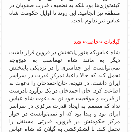
کینه‌توزی‌ها بود بلکه به تضعیف قدرت صفویان در
منطقه نیز انجامید. این روند تا اوایل حکومت شاه
عباس نیز تداوم یافت.
گیلانات «خاصه» شد
شاه عباس‌که هنوز پایتختش در قزوین قرار داشت
دیگر به مانند شاه تهماسب به هیچ‌وجه
نمی‌توانست این جداسری را در نزدیکی پایتختش
تحمل کند که حالا داعیۀ تمرکزِ قدرت در سراسر
ایران داشت. در نتیجه، خان‌احمدخان را دعوت به
اطاعت کرد. خان احمدخان در یک برآورد نادرست
از قدرت و موقعیت خود تن به دعوت شاه عباس
نداد که مصمم به ایجاد قدرت مرکزی در سراسر
ایران بود و پیدا بود که او نمی‌توانست در جوار
مرکز حکومتش در قزوین، قدرتی مستقل را
تحمل کند. با لشکرکشی به گیلان که شاه عباس