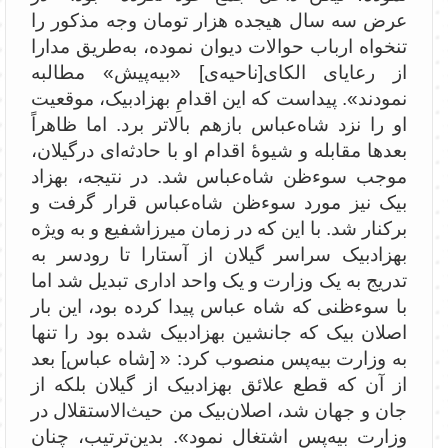
عرض سه سال هیجده هزار تومان وجه مذکور را
تنخواه ارباب حوالات دیوان نموده، به‌طریق مدارا
از رعایای الکای[ناحیه‌ی] «‌بیه‌پیش» مطالبه
نمودند». پیداست که این اقدامِ بهزاد‌بیک، موقعیت
او را نزد شاه‌عباس بازهم بالاتر برد. اما ظاهراً
بعدها مقابله‌ و شیوۀ اقدام او با حادثه‌ای درگیلان،
موجب سوءظن شاه‌عباس شد. در نتیجه، بهزاد
بیک نیز مورد سوء‌ظن شاه‌عباس قرار گرفت و
برکنار شد. با این که در زمان میرزاشفیع و به ویژه
بهزاد‌بیک سراسر گیلان از آستارا تا رودسر به
تدریج به یک وزارت و یک واحد اداری تبدیل شد اما
با سوء‌ظنی که شاه عباس پیدا کرده بود، این بار
اصلان بیک که جانشین بهزادبیک شده بود را تنها
به وزارت بیه‌پس منصوب کرد: «‌ [شاه عباس] بعد
از آن که قطع علائق بهزاد‌بیک از گیلان بلکه از
جان و جهان شد، اصلان‌بیک من حیث‌الاستقلال در
وزارت ‌بیه‌پس اشتغال نمود». بدین‌ترتیب، چنان