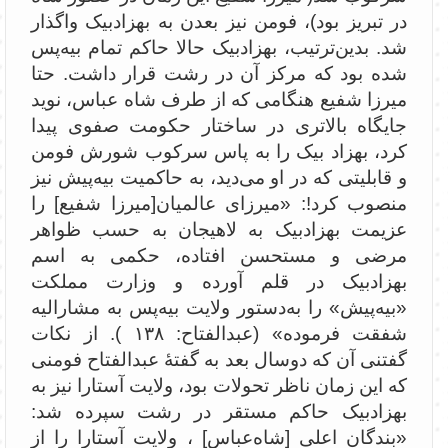
در تبریز بود)، فومن نیز بعدن به بهزادبیک واگذار
شد. بدین‌ترتیب، بهزادبیک حالا حاکم تمام بیه‌پس
شده بود که مرکز آن در رشت قرار داشت. حتا
میرزا شفیع هنگامی که از طرف شاه عباس، نوید
جایگاه بالاتری در ساختار حکومت صفوی پیدا
کرد، بهزاد بیک را به پاس سرکوب شورش فومن
و قابلیتی که در او می‌دید، به حاکمیت بیه‌پیش نیز
منصوب کرد!: «‌میرزای عالمیان[میرزا شفیع] را
عزیمت بهزاد‌بیک به لاهیجان به حسب ظواهر
مرضی و مستحسن افتاده، حکمی به اسم
بهزاد‌بیک در قلم آورده و وزارت مملکت
«بیه‌پیش» را به‌دستور ولایت بیه‌پس به مشارالیه
شفقت فرموده» (عبدالفتاح: ۱۳۸ ). از نکات
گفتنی آن که دوسال بعد به گفتۀ عبدالفتاح فومنی
که این زمان ناظر تحولات بود، ولایت آستارا نیز به
بهزادبیک حاکم مستقر در رشت سپرده شد:
«‌بندگان اعلی [شاه‌عباس] ، ولایت آستارا را از