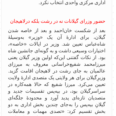
اداری مرکزی واحدی انتخاب نکرد.
حضور وزرای گیلانات نه در رشت بلکه درلاهیجان
بعد از شکست خان‌احمد و بعد از خاصه شدن
گیلان، برای ادارۀ آن یک «وزیر» به‌وسیلۀ
شاه‌عباس تعیین شد. وزیر در ایالات «خاصه»،
اختیارات وسیعی داشت و به گونه‌ای جانشین شاه
بود. از نکات گفتنی این‌که اولین وزیر گیلان یعنی
میرزا‌محمد شفیع‌خراسانی معروف به میرزای
عالمیان به جای رشت در لاهیجان اقامت گزید.
وزیرِگیلان برای هر ولایتی یک متصدی ادارۀ ولایت
تعیین می‌کرد. میرزا شفیع که حالا همه‌کاره در
سراسرگیلان بود، در بیه‌پس تقسیمات جدید و
متصدیان تازه‌ای پدید آورد و محدودۀ جلگه‌ای
گیلانِ بیه‌پس را به‌جای چندین بخش اداری به دو
بخش تقسیم کرد: «‌تصدی مهمات و معاملات