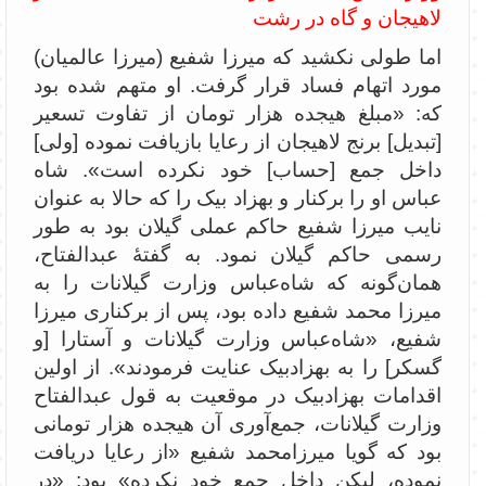
لاهیجان و گاه در رشت
اما طولی نکشید که میرزا شفیع (میرزا عالمیان)
مورد اتهام فساد قرار گرفت. او متهم شده بود
که: «‌مبلغ هیجده هزار تومان از تفاوت تسعیر
[تبدیل] برنج لاهیجان از رعایا بازیافت نموده [ولی]
داخل جمع [حساب] خود نکرده است». شاه
عباس او را برکنار و بهزاد بیک را که حالا به عنوان
نایب میرزا شفیع حاکم عملی گیلان بود به طور
رسمی حاکم گیلان نمود. به گفتۀ عبدالفتاح،
همان‌گونه که شاه‌عباس وزارت گیلانات را به
میرزا محمد شفیع داده بود، پس از برکناری میرزا
شفیع، «شاه‌عباس وزارت گیلانات و آستارا [و
گسکر] را به بهزاد‌بیک عنایت فرمودند». از اولین
اقدامات بهزاد‌بیک در موقعیت به قول عبدالفتاح
وزارت گیلانات، جمع‌آوری آن هیجده هزار تومانی
بود که گویا میرزا‌محمد شفیع «‌از رعایا دریافت
نموده، لیکن داخل جمع خود نکرده» بود: «‌در