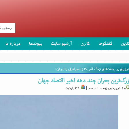
لاین
گفتگوها
گالری
آرشیو سایت
پیوندها
درباره ما
روری بر پیامدهای جنگ آمریکا و اسرائیل با ایران؛
زرگ‌ترین بحران چند دهه اخیر اقتصاد جهان
10 فروردین 05 - 00:01 |
39 بازدید