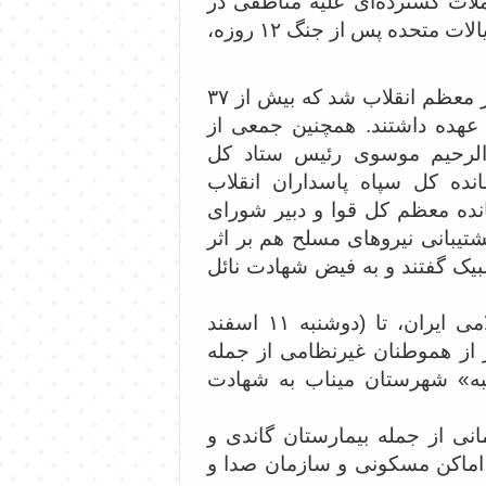
 در حالی حوالی ساعت ۹:۴۰ صبح حملات گسترده‌ای علیه مناطقی در
مرکز تهران را آغاز کردند که دور چهارم مذاکرات ایران و ایالات متحده پس از جنگ ۱۲ روزه،
این حملات منجر به شهادت حضرت آیت‌الله خامنه‌ای رهبر معظم انقلاب شد که بیش از ۳۷
 عهده داشتند. همچنین جمعی از
دالرحیم موسوی رئیس ستاد کل
نده کل سپاه پاسداران انقلاب
نده معظم کل قوا و دبیر شورای
تیبانی نیروهای مسلح هم بر اثر
بیک گفتند و به فیض شهادت نائل
براساس آمار رسمی سازمان هلال احمر جمهوری اسلامی ایران، تا (دوشنبه ۱۱ اسفند
نفر از هموطنان غیرنظامی از جمله
ه طیبه» شهرستان میناب به شهادت
نی از جمله بیمارستان گاندی و
ن اماکن مسکونی و سازمان صدا و