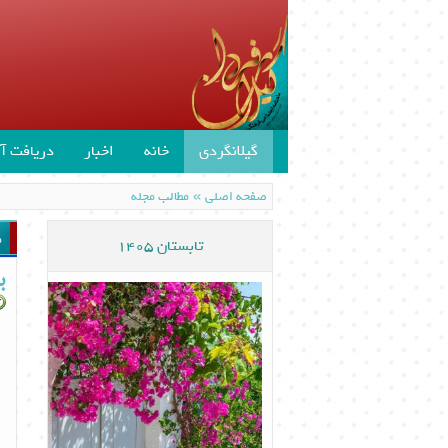
گیلانگردی
خانه
اخبار
دریافت آن
»
صفحه اصلی
مطالب مجله
م
تابستان 1405
ب