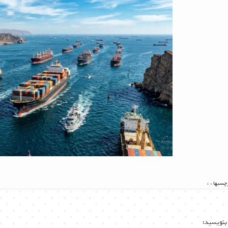
چسبها :
،
بنویسید: