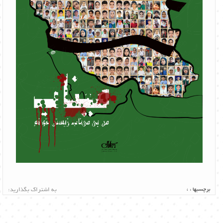
برچسبها :
،
به اشتراک بگذارید: