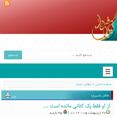
جستجو
»
صفحه اصلی
مطالب مجله
ماکان نصیری؛
چاپ
از او فقط یک کتانی مانده است ...
28 اردیبهشت 05 - 00:02 |
45 بازدید