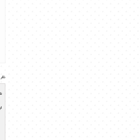
نظر 
نا
ای