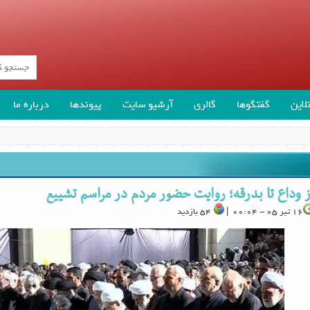
لاین
گفتگوها
گالری
آرشیو سایت
پیوندها
درباره ما
ز وداع تا بدرقه؛ روایت حضور مردم در مراسم تشییع
16 تیر 05 - 00:04 |
54 بازدید