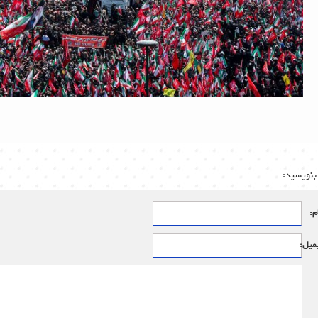
بنویسید:
م:
میل: