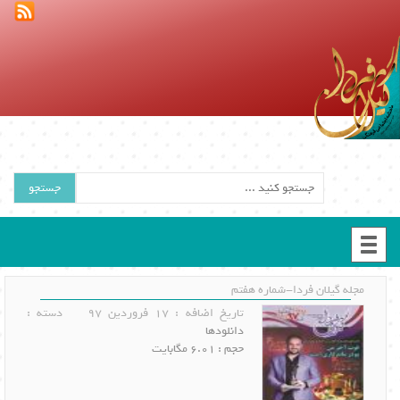
جستجو
مجله گیلان فردا-شماره هفتم
تاریخ اضافه : 17 فروردین 97
دسته :
دانلودها
حجم : 6.01 مگابایت