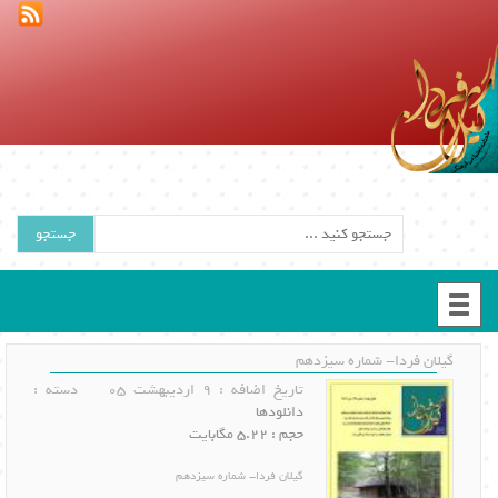
جستجو
گیلان فردا- شماره سیزدهم
تاریخ اضافه : 9 اردیبهشت 05
دسته :
دانلودها
حجم : 5.22 مگابایت
گیلان فردا- شماره سیزدهم