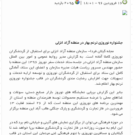
16 فروردین 96 - 18:01 |
2095 بازدید
جشنواره نوروزی ترنم بهار در
منطقه آزاد انزلی
مجله گیلان فردا- سازمان منطقه آزاد انزلی برای استقبال از گردشگران
نوروزی کاملا آماده است. به گزارش مدیر روابط عمومی و امور بین الملل
سازمان منطقه آزاد انزلی در جلسه ستاد خدمات سفر نوروز 1396 این منطقه با
حضور مهندس مسرور ریاست هیات مدیره سازمان و اعضای این ستاد، آمادگی
کامل این ستاد برای استقبال از گردشگران نوروزی و توسعه ارایه خدمات و
تسهیلات جهت افزایش رضایت مندی گردشگران در قالب جشنواره نوروزی
ترنم بهار اعلام شد.
بنابر این گزارش برپایی نمایشگاه های نوروز بازار صنایع دستی، سوغات و
غذاهای محلی با عرضه مستقیم محصولات توسط هنرمندان منطقه و استان از
مهمترین برنامه های نوروزی این منطقه است که از 26 اسفند لغایت 13
فروردین در فاز تجارت و گردشگری و پارک جنگلی طالب آباد این منطقه برگزار
می شود.
در حوزه فرهنگی می توان از برگزاری نمایش های آئینی و خیابانی نام برد که در
این ایام به صورت روزانه در فاز تجارت و گردشگری منطقه برپا خواهد شد تا
گیلانیان و مسافرین نوروزی با تنوع فرهنگی غنی مردمان این استان در قالب