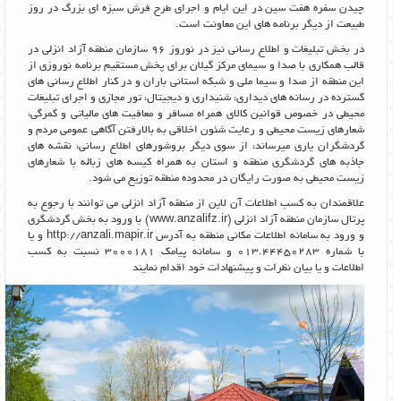
چیدن سفره هفت سین در این ایام و اجرای طرح فرش سبزه ای بزرگ در روز
طبیعت از دیگر برنامه های این معاونت است.
در بخش تبلیغات و اطلاع رسانی نیز در نوروز 96 سازمان منطقه آزاد انزلی در
قالب همکاری با صدا و سیمای مرکز گیلان برای پخش مستقیم برنامه نوروزی از
این منطقه از صدا و سیما ملی و شبکه استانی باران و در کنار اطلاع رسانی های
گسترده در رسانه های دیداری، شنیداری و دیجیتال، تور مجازی و اجرای تبلیغات
محیطی در خصوص قوانین کالای همراه مسافر و معافیت های مالیاتی و گمرگی،
شعارهای زیست محیطی و رعایت شئون اخلاقی به بالارفتن آگاهی عمومی مردم و
گردشگران یاری میرساند، از سوی دیگر بروشورهای اطلاع رسانی، نقشه های
جاذبه های گردشگری منطقه و استان به همراه کیسه های زباله با شعارهای
زیست محیطی به صورت رایگان در محدوده منطقه توزیع می شود.
علاقمندان به کسب اطلاعات آن لاین از منطقه آزاد انزلی می توانند با رجوع به
پرتال سازمان منطقه آزاد انزلی (www.anzalifz.ir) با ورود به بخش گردشگری
و ورود به سامانه اطلاعات مکانی منطقه به آدرس http://anzali.mapir.ir و یا
با شماره 013.44450283 و سامانه پیامک 3000181 نسبت به کسب
اطلاعات و یا بیان نظرات و پیشنهادات خود اقدام نمایند