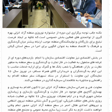
نکته جالب توجه برگزاری این دوره از جشنواره نوروزی منطقه آزاد انزلی بهره
گیری از توانمندی های فعالین بخش خصوصی است که علاوه بر ایجاد فرصت
تبلیغ برای بازرگانان و تولیدکنندگان منطقه، موجب ارتباط بیشتر میان گردشگری
و فرهنگ با اقتصاد منطقه به عنوان الگویی برای اجرا در سطح استان گیلان
است.
در بخش اقتصادی نیز معاونت اقتصادی سازمان با انجام بازدیدهای دوره ای از
غرفه های مشغول به فعالیت در فاز تجارت و گردشگری و سطح منطقه به منظور
نظارت بر بازار، هماهنگی با شعب بانک ها و گمرک برای ارایه خدمات مناسب با
این ایام به گردشگران و خریداران کالای همراه مسافر، در نوروز سال 96
نمایندگان این معاونت با استقرار در ستاد تسهیلات سفر منطقه اقدام به
راهنمایی و مشاوره به علاقمندان سرمایه گذاری در منطقه می کنند.
معاونت فنی و عمرانی سازمان منطقه آزاد انزلی نیز تا کنون اقدام به نوسازی و
بهسازی آلاچیق های موجود در فاز تجارت و گردشگری، بازسازی و زیباسازی
مبلمان شهری کرده و در ایام تعطیلات نوروزی سال 96 علاوه بر فعالیت شبانه
روزی بخش های حفاظت فیزیکی، اورژانس و آتش نشانی منطقه، نیروی انتظامی
و نیروهای امدادی هلال احمر در سطح منطقه آزاد انزلی حضور تمام وقتی
خواهند داشت، لازم به ذکر است زیبا سازی محیط عمومی و مجتمع های منطقه،