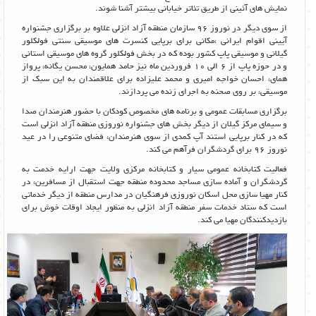
نمایش های آئینی از طریق تئاتر خیابانی بیشتر آشنا شوند.
از سوی دیگر در نوروز 96 سازمان منطقه آزاد انزلی علاوه بر برگزاری جشنواره
آیینی اقوام ایرانی ،مکانی برای برپایی کنسرت های موسیقی سنتی فولکلور
گیلانی و موسیقی پاپ کشور بوده که در بخش فولکلور گروه های موسیقی استانی
و در حوزه پاپ از 6 الی 10 فروردین ماه نیز حامد همایون، محسن یگانه، پرواز
همای، احسان خواجه امیری و محمد علیزاده برای علاقمندان به این سبک از
موسیقی، بر روی صحنه به اجرای زنده می پردازند.
برگزاری مسابقات عمومی و برنامه های مخصوص کودکان با حضور هنرمندان صدا
و سیمای مرکز گیلان از دیگر بخش های جشنواره نوروزی منطقه آزاد انزلی است
که در کنار برپایی استند آپ کمدی از سوی هنرمندان، فضای متنوعی را در عید
نوروز 96 برای گردشگران فرآهم می کند.
فعالیت کتابخانه عمومی سیار و کتابخانه مرکزی ولایت جهت ارایه خدمت به
گردشگران و آماده سازی مساجد محدوده منطقه جهت استقبال از مسافرین، در
کنار مهیا سازی محل اسکان نوروزی فرهنگیان در مدارس منطقه از دیگر خدماتی
است که ستاد خدمات سفر منطقه آزاد انزلی به منظور ایجاد اوقات خوش برای
بازدیدکنندگان مهیا می کند.