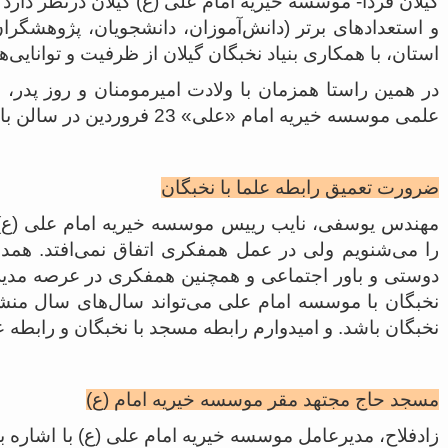
گیلان فردا- موسسه خیریه امام علی (ع) گیلان درنظر دار
و استعدادهای برتر (دانش‌آموزان، ‌دانشجویان، پژوهشگران
استان، با همکاری بنیاد نخبگان گیلان از ظرفیت و توانایی‌
در همین راستا همزمان با ولادت امیرمومنان و روز پدر،‌ 
علمی موسسه خیریه امام «علی» 23 فروردین در سالن بانک صادرات رشت برگزار شد.
ضرورت تعمیق رابطه علما با نخبگان
مهندس یوسفی، نایب رییس موسسه خیریه امام علی (ع) 
را می‌شنویم ولی در عمل همفکری اتفاق نمی‌افتد. هم
دوستی و باور اجتماعی و همچنین همفکری در عرصه مدیریتی
نخبگان با موسسه امام علی می‌تواند سال‌های سال منشا
نخبگان باشد. و امیدوارم رابطه مسجد با نخبگان و رابطه ع
مسجد حاج مجتهد مقر موسسه خیریه امام (ع)
زادفلاح، مدیرعامل موسسه خیریه امام علی (ع) با اشاره 