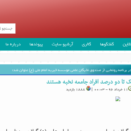
لاین
گفتگوها
گالری
آرشیو سایت
پیوندها
درباره ما
ر برنامه رونمایی از صندوق نخبگان علمی موسسه خیریه امام علی (ع) عنوان شد:
ک تا دو درصد افراد جامعه نخبه هستند
11 خرداد 96 - 00:03 |
1888 بازدید