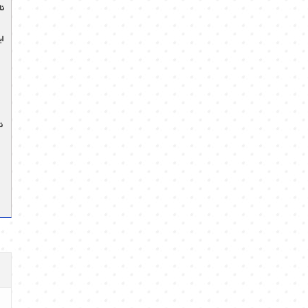
نا
ای
ن