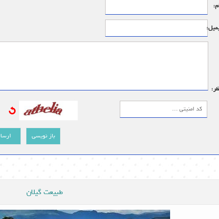
م:
میل:
ظر:
باز نویسی
ارسا
طبیعت گیلان