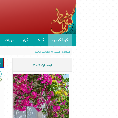
گیلانگردی
خانه
اخبار
دریافت آن
»
صفحه اصلی
مطالب مجله
د
تابستان 1405
ی