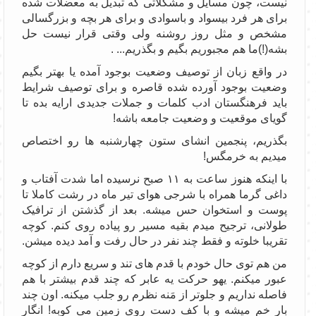
نیست، چون مسایل و مشکلاتی که تبدیل به معضلات شده
برای هر فرد بیسواد و باسوادی و برای هر بچه و بزرگسالی
مشخص و مثل روز روشنه ولی وقتی قرار نیست حل
بشه(!)ما هم مجبوریم بگیم و بگذریم... .
در واقع زبان از توصیف وضعیت بوجود آمده یا بهتر بگیم
وضعیت بوجود آورده شده قاصره و برای توصیف شرایط
باید فرهنگستان ادب کلمات و جملات جدیدی ارایه بده تا
گویای موقعیت و وضعیت جامعه باشه!
بگذریم، پنجمین انشای ستون چهارشنبه ها رو اختصاص
میدیم به خرمگس!
با اینکه هنوز ساعت به ۱۱ صبح نرسیده اما شدت آفتاب و
داغی گرما همراه با شرجی هوای تیر ماه در رشت کاملا تا
پوست و استخوان حس میشه. بعد از گذشتن از ترافیک
طولانی، ترجیح میدم بقیه مسیر رو پیاده روی کنم. کوچه
تقریبا خلوته و فقط چند نفر در حال رفت و آمد دیده میشن.
من هم توی حال خودم با قدم های تند و سریع دارم از کوچه
عبور میکنم. یهو حرکت یه عابر که چند قدم بیشتر با هم
فاصله نداریم و جلوتر از مَنه نظرم رو جلب میکنه. اون چند
بار خم میشه و با کف دست روی زمین می کوبه! انگار