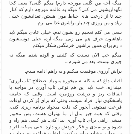
میگه آخه من کُلنی مورچه دارم! میگم کُلنی؟ یعنی کجا
نگهداریشون می کنی؟ میگه یه عالمه مورچه دارم که کنار
چند تا از درخت های حیاط مون هستن، تعدادشون خیلی
زیادِ و من روزی چند بار براشون غذا می برم.
سعی می کنم تعجبم رو نشون ندم، خیلی عادی میگم لابد
باهاشون حرف هم می زنی. میگه آره، خیلی دوستشون
دارم برای همین براشون خرمگس شکار میکنم.
میگم خب الان دستت که کثیف و آلوده شده. میگه نه
چیزی نیست، بعد می شورم...
براش آرزوی موفقیت میکنم و به راهم ادامه میدم.
آفتاب داغ که به کله ام میخوره منو یاد اصطلاح "تاب آوری"
میندازه، خب لابد این هم نوعی تاب آوری در مواجه با
اتفاقات ریز و درشت روزمره است. وقتی که جامعه
پاسخگوی نیاز افراد نمیشه، وقتی که برای پُر کردن اوقات
فراغت نمیتونی آنجور که دلت میخواد برنامه ریزی کنی،
وقتی که همه چیز مال از ما بهتران هست، پس مجبور
میشی راهی برای تاب آوری پیدا کنی. هر کسی هم راه و
شیوه و توانمندی و فکر خودش رو داره. حتی ممکنه افراد
در موارد مشابه برای پرکردن اوقات فراغت به مواد رو