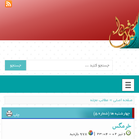
جستجو
»
صفحه اصلی
مطالب مجله
چهارشنبه ها (شماره 5)
چاپ
خرمگس
6 تیر 02 - 23:04 |
978 بازدید