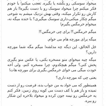
میخواد سوسکی رو بکُشه یا بگیره. تعجب میکنم! با خودم
فکر میکنم چرا میخواد سوسک رو با دست بگیره!! باز هم
کارش رو تکرار میکنه، وقتی بهش نزدیک میشم به شوخی
میگم چکار میکنی،داری سوسک میگیری؟ با خنده میگه نه،
میخوام خرمگس بگیرم!
میگم خرمگس؟! برای چی خرمگس؟!
میگه برای مورچه هام می خوام.
جَل الخالق، این دیگه چه مدلشه! میگم مگه شما مورچه
دارین؟
میگه چیه میخوای منو مسخره بکنی، یا عکس منو بگیری
پخش کنی؟ میگم هیچکدوم، چرا مسخره کنم، ولی آخه
خودت میگی می خوای خرمگس بگیری برای مورچه هات!
یعنی چی که مورچه داری؟
همینطور که می خواد به من جواب بده، فرصت رو از دست
نمیده و باز هم با کف دست می کوبه روی زمین، فکر کنم
یه خرمگس رو نیمه جون کرده و میخواد بلاخره این شکار
رو ببره.