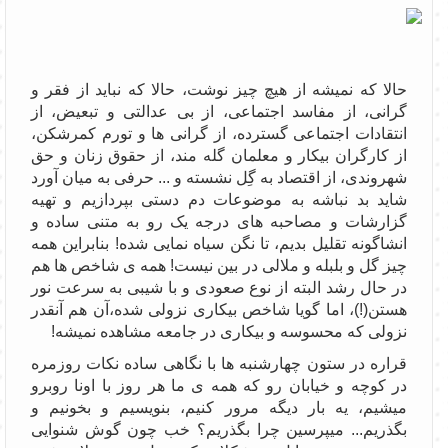
حالا که نمیشه از هیچ چیز نوشت، حالا که نباید از فقر و
گرانی، از مفاسد اجتماعی، از بی عدالتی و تبعیض، از
انتقادات اجتماعی گسترده، از گرانی ها و تورم کمرشکن،
از کارگران بیکار و معلمان گله مند، از حقوق زنان و حق
شهروندی، از اقتصاد به گِل نشسته و ... حرفی به میان آورد
شاید بد نباشه به موضوعات دم دستی بپردازیم و تهیه
گزارشات و مصاحبه های درجه یک رو به متنی ساده و
انشاگونه تقلیل بدیم، تا نگن سیاه نمایی شده! بنابراین همه
چیز گل و بلبله و ملالی در بین نیست! همه ی شاخص ها هم
در حال رشد البته از نوع صعودی و با شیبی به سرعت نور
هستن(!)، اما گویا شاخص بیکاری نزولی شده،آن هم آنقدر
نزولی که محسوسه و بیکاری در جامعه مشاهده نمیشه!
قراره در ستون چهارشنبه ها با نگاهی ساده نکات روزمره
در کوچه و خیابان رو که همه ی ما هر روز با اونا روبرو
میشیم، یه بار دیگه مرور کنیم، بنویسیم و بخونیم و
بگذریم... میپرسین چرا بگذریم؟ خب چون گوش شنوایی