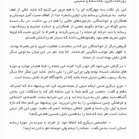
روزنامه نگاری، بلکه ساده و صمیمی.
این بار نکات سه چهارگانه ای را با هم مرور می کنیم که شاید خالی از لطف
نباشد. به عرضتان برسانم چاپ اولین شماره جدا از الطاف محبت آمیز دوستان و
همکاران و خوانندگان، بازخوردهای جالبی را هم در پی داشت. در یک دسته
بندی کوتاه می توانم بگویم بعضی از همکاران و اساتید محترم و پیشکسوت
رسانه با دید حرفه ای مجله را بررسی کردند و همراه با انرژی مثبت که لزوما
حاوی تعریف هم نبود رهنمودهایی دادند که بسیار قدردانشان هستم.
گروهی دیگر از خوانندگان نیز که در تمام مدت فعالیت خبری با من همراه بودند،
با اظهار نظر موجب دلگرمی ام شدند. اما چند نظر در این میان به نوعی دیگر
قابل تامل بوده است.از جمله:
- در گیلان نمی شود کار خوب کرد! البته این جمله را قبلا هم در موارد و حوزه
های مختلف شنیده بودم ولی چرایی اش را نمی دانم. شاید این تفکر حالا دیگر
به یک رسوب ذهنی تبدیل شده باشد که در ناخودآگاه افراد نقش بسته است.
- عزیز دیگری ضمن اینکه خیلی از مجله تعریف کرد اما پیشنهاد داد که انصراف
دهم و گفت: «تعجب می کنم شما با این سابقه کار که با مشکلات این بخش
آشناهستید چطور دل به دریا زده اید و در این شرایط سخت اقتصادی، اجتماعی
و فرهنگی چنین مسئولیتی را به جان خریرید. من پیشنهاد می کنم حالا که تازه
شماره اول چاپ شده و هنوز اتفاقی نیفتاده، انصراف دهید، چون این کار خیلی
سخت است، هر چند که شما را به همین دلیل تحسین هم می کنم»!
- اماشخص دیگری که اتفاقا خود از افراد با تجربه در حوزه رسانه
استان است به من گفت: «مجله را دیدم ولی حوصله نظر دادن ندارم»!