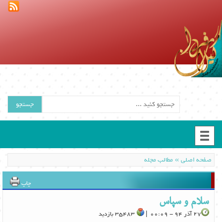
جستجو
»
صفحه اصلی
مطالب مجله
چاپ
سلام و سپاس
27 آذر 94 - 00:09 |
35483 بازدید