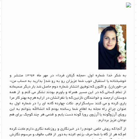
به شکر خدا شماره اول «مجله گیلان فردا» در مهر ماه 1394 منتشر و
خوشبختانه یا استقبال خوب شما عزیزان رو به رو شد( بذارید به حساب من-
مر-قوربان). و اکنون که توفیق انتشار شماره دوم حاصل شد بار دیگر صمیمانه
از تمام کسانی که در این مسیر همراه و یاورم بودند تشکر می کنم و از همه
دوستان ارجمند و خوانندگان نازنین که با نظراتشان در ارایه هرچه بهتر کار مرا
یاری کرده و می کنند سپاسگزارم. نکات چهارده گانه ای را در شماره اول به
عنوان چراغ راه مجله به اطلاع شما رسانده بودم که انشاالله بتوانم به این
رویای آرزوگونه یا آرزوی رویا گونه دست یابم و قدمی هر چند کوچک برای هم
نوعان عزیز بردارم .
از آنجا که روش خاص خودم را در خبرنگاری و روزنامه نگاری دارم عادت کرده
ام که هر از گاه با شما حرف بزنم، البته به دور از قالب مالوف و مرسوم نگارش