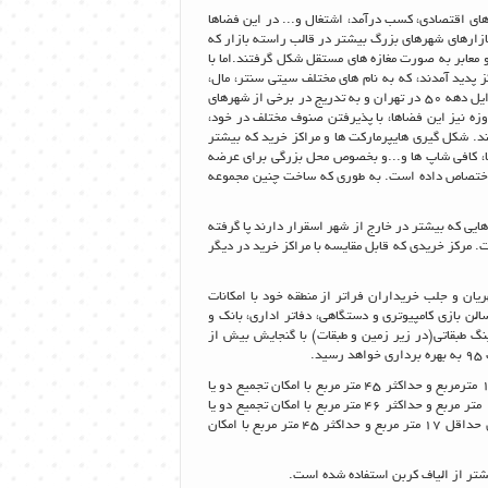
ای اقتصادی، کسب درآمد، اشتغال و... در این فضاها
زارهای شهرهای بزرگ بیشتر در قالب راسته بازار که
و معابر به صورت مغازه های مستقل شکل گرفتند.اما با
دید آمدند، که به نام های مختلف سیتی سنتر، مال،
پاساژ،هایپر و...نامیده شدند. در ایران نیز پدیده مجتمع ها و پاساژها از اواخر دهه چهل و اوایل دهه 50 در تهران و به تدریج در برخی از شهرهای
ه نیز این فضاها، با پذیرفتن صنوف مختلف در خود،
ند. شکل گیری هایپرمارکت ها و مراکز خرید که بیشتر
ا، کافی شاپ ها و...و بخصوص محل بزرگی برای عرضه
 اختصاص داده است. به طوری که ساخت چنین مجموعه
ایی که بیشتر در خارج از شهر اسقرار دارند پا گرفته
 مرکز خریدی که قابل مقایسه با مراکز خرید در دیگر
ریان و جلب خریداران فراتر از منطقه خود با امکانات
بازی کامپیوتری و دستگاهی، دفاتر اداری، بانک و
نگ طبقاتی(در زیر زمین و طبقات) با گنجایش بیش از
گفتنی است علاوه بر فضاهای بزرگ و متنوع در طبقات، 40 واحد تجاری با متراژهای حداقل 17 مترمربع و حداکثر 45 متر مربع با امکان تجمیع دو یا
چند واحد برای برند خاص در طبقه هم کف و همچنین 41 واحد تجاری با متراژهای حداقل 17 متر مربع و حداکثر 46 متر مربع با امکان تجمیع دو یا
چند واحد برای برندهای خاص در طبقه اول و واحدهای تجاری به تعداد 18 واحد با متراژهای حداقل 17 متر مربع و حداکثر 45 متر مربع با امکان
یشتر از الیاف کربن استفاده شده است.