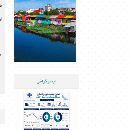
نا
ای
ن
اینفوگرافی