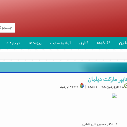
لاین
گفتگوها
گالری
آرشیو سایت
پیوندها
درباره ما
ایپر مارکت دیلمان
18 فروردین 95 - 15:01 |
4669 بازدید
دکتر حسین علی عاطفی