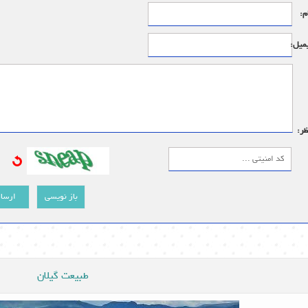
م:
میل:
ظر:
باز نویسی
ارسا
طبیعت گیلان