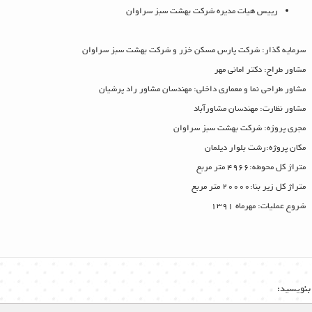
رییس هیات مدیره شرکت بهشت سبز سراوان
سرمایه گذار: شرکت پارس مسکن خزر و شرکت بهشت سبز سراوان
مشاور طراح: دکتر امانی مهر
مشاور طراحی نما و معماری داخلی: مهندسان مشاور راد پرشیان
مشاور نظارت: مهندسان مشاورآباد
مجری پروژه: شرکت بهشت سبز سراوان
مکان پروژه:رشت بلوار دیلمان
متراژ کل محوطه:4966 متر مربع
متراژ کل زیر بنا:20000 متر مربع
شروع عملیات: مهرماه 1391
بنویسید: