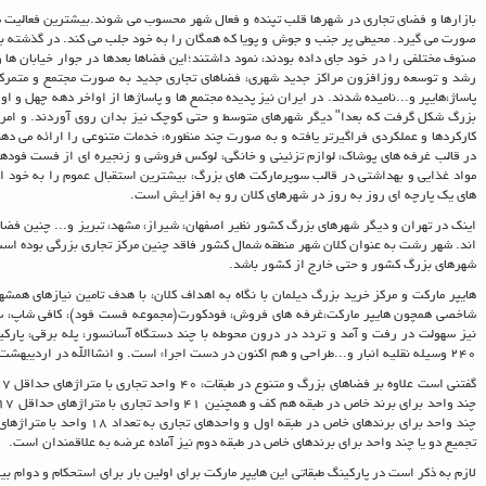
بازارها و فضای تجاری در شهرها قلب تپنده و فعال شهر محسوب می شوند.بیشترین فعالیت ه
صورت می گیرد. محیطی پر جنب و جوش و پویا که همگان را به خود جلب می کند. در گذشته با
صنوف مختلفی را در خود جای داده بودند، نمود داشتند؛این فضاها بعدها در جوار خیابان ها 
رشد و توسعه روزافزون مراکز جدید شهری، فضاهای تجاری جدید به صورت مجتمع و متمرکز پ
بزرگ شکل گرفت که بعدا" دیگر شهرهای متوسط و حتی کوچک نیز بدان روی آوردند. و امروز
کارکردها و عملکردی فراگیرتر یافته و به صورت چند منظوره، خدمات متنوعی را ارائه می ده
در قالب غرفه های پوشاک، لوازم تزئینی و خانگی، لوکس فروشی و زنجیره ای از فست فوده
مواد غذایی و بهداشتی در قالب سوپرمارکت های بزرگ، بیشترین استقبال عموم را به خود
های یک پارچه ای روز به روز در شهرهای کلان رو به افزایش است.
اینک در تهران و دیگر شهرهای بزرگ کشور نظیر اصفهان، شیراز، مشهد، تبریز و... چنین فضاه
اند. شهر رشت به عنوان کلان شهر منطقه شمال کشور فاقد چنین مرکز تجاری بزرگی بوده است.
شهرهای بزرگ کشور و حتی خارج از کشور باشد.
هایپر مارکت و مرکز خرید بزرگ دیلمان با نگاه به اهداف کلان، با هدف تامین نیازهای همشه
شاخصی همچون هایپر مارکت،غرفه های فروش، فودکورت(مجموعه فست فود)، کافی شاپ، سالن 
نیز سهولت در رفت و آمد و تردد در درون محوطه با چند دستگاه آسانسور، پله برقی، پارکی
240 وسیله نقلیه انبار و...طراحی و هم اکنون در دست اجراء است. و انشاالله در اردیبهشت 95 به بهره برداری خواهد رسید.
تجمیع دو یا چند واحد برای برندهای خاص در طبقه دوم نیز آماده عرضه به علاقمندان است.
لازم به ذکر است در پارکینگ طبقاتی این هایپر مارکت برای اولین بار برای استحکام و دوام ب