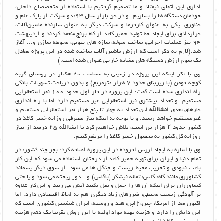
اداری این اتفاق نیفتاد و ما تصمیم گرفتیم با استفاده از متخصصان داخلی،
خودمان دستگاه ها را بسازیم. و در فن بازار سال 93، دو شرکت از پارک علم و
فناوری یکی به عنوان کارفرما و شرکت دیگر به عنوان سازنده ماشین‌آلات،
قراردادی برای ایجاد خط تولید خمیر کاغذ از کاه برنج منعقد کردند و اردیبهشت
94 نیز عملیات اجرایی، ساخت سوله، سازه های بتونی، محوطه سازی و... آغاز
شد.(لازم به ذکر است که ارزش ماشین آلات ساخته شده در این پروژه معادل
یک سوم ارزش دستگاه های مشابه خارجی عنوان شده است.)
وی با ذکر اینکه این پروژه در زمینی به مساحت 20 هکتار در روستای گربه
کوچه فومن (با زیربنای حدود 7 هزار مترمربع) و بدون دریافت تسهیلات بانکی
راه اندازی شده است گفت: این پروژه در فاز اول حدود 100 نفر اشتغالزایی
مستقیم و تعداد بیشتری نیز اشتغالزایی غیر مستقیم دارد اما با راه اندازی
فازهای بعدی ا
نشاالله
این تعداد به چهار تا پنج هزار نفر اشتغالزایی مستقیم و
غیرمستقیم خواهد رسید. و با توجه به اینکه نیاز مصرفی روزانه خمیر کاغذ در
کشور حدود ۲ هزار تن است، تلاش خواهیم کرد تا انشاالله 25 درصد از نیاز
روزانه کل کشور به محصول خمیر کاغذ را مرتفع کنیم.
وی با اشاره به ایجاد ارزش افزوده در این پروژه اضافه کرد: بجز چند کشور، در
تمام دنیا و ایران برای تهیه خمیر کاغذ از درختان استفاده می شود که این کار
باعث نابودی و تخریب محیط زیست و جنگل ها می شود. از سوی دیگر پسماند
کشاورزی مانند کاه، کلش، تفاله نیشکر (باگاس) و...دور ریخته می شود و یا حتی
کشاورزان برای اینکه آن ها را حمل و نقل نکنند آتش می زنند و این کار علاوه
بر آلودگی زیست محیطی، ضررهای زیاد دیگری هم به لحاظ اقتصادی دارد. اما
اکنون بعد از امریکا، چین، ژاپن، هند و روسیه، ایران ششمین کشوری است که
این دانش را دارد و هزینه تهیه مواد اولیه با این روش تقریبا یک دهم هزینه
تامین خمیر کاغذ از درختان است.