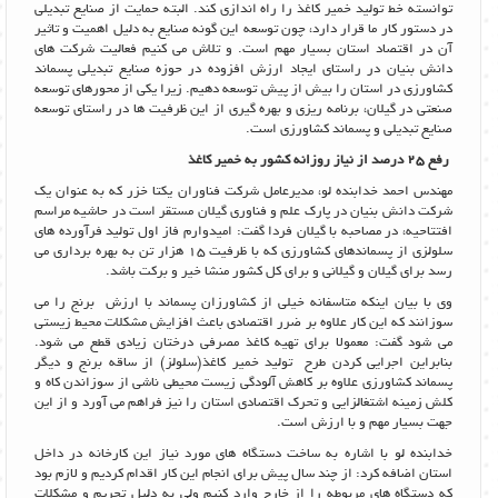
توانسته خط تولید خمیر کاغذ را راه اندازی کند. البته حمایت از صنایع تبدیلی
در دستور کار ما قرار دارد، چون توسعه این گونه صنایع به دلیل اهمیت و تاثیر
آن در اقتصاد استان بسیار مهم است. و تلاش می کنیم فعالیت شرکت های
دانش بنیان در راستای ایجاد ارزش افزوده در حوزه صنایع تبدیلی پسماند
کشاورزی در استان را بیش از پیش توسعه دهیم. زیرا یکی از محورهای توسعه
صنعتی در گیلان، برنامه ریزی و بهره گیری از این ظرفیت ها در راستای توسعه
صنایع تبدیلی و پسماند کشاورزی است.
رفع 25 درصد از نیاز روزانه کشور به خمیر کاغذ
مهندس احمد خدابنده لو، مدیرعامل شرکت فناوران یکتا خزر که به عنوان یک
شرکت دانش بنیان در پارک علم و فناوری گیلان مستقر است در حاشیه مراسم
افتتاحیه، در مصاحبه با گیلان فردا گفت: امیدوارم فاز اول تولید فرآورده های
سلولزی از پسماندهای کشاورزی که با ظرفیت 15 هزار تن به بهره برداری می
رسد برای گیلان و گیلانی و برای کل کشور منشا خیر و برکت باشد.
وی با بیان اینکه متاسفانه خیلی از کشاورزان پسماند با ارزش برنج را می
سوزانند که این کار علاوه بر ضرر اقتصادی باعث افزایش مشکلات محیط زیستی
می شود گفت: معمولا برای تهیه کاغذ مصرفی درختان زیادی قطع می شود.
بنابراین اجرایی کردن طرح تولید خمیر کاغذ(سلولز) از ساقه برنج و دیگر
پسماند کشاورزی علاوه بر کاهش آلودگی زیست محیطی ناشی از سوزاندن کاه و
کلش زمینه اشتغالزایی و تحرک اقتصادی استان را نیز فراهم می آورد و از این
جهت بسیار مهم و با ارزش است.
خدابنده لو با اشاره به ساخت دستگاه های مورد نیاز این کارخانه در داخل
استان اضافه کرد: از چند سال پیش برای انجام این کار اقدام کردیم و لازم بود
که دستگاه های مربوطه را از خارج وارد کنیم ولی به دلیل تحریم و مشکلات