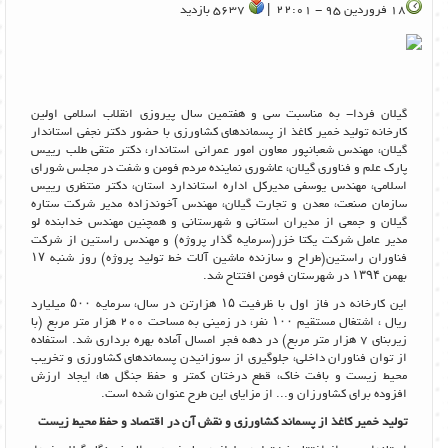
18 فروردین 95 - 22:01 |
5637 بازدید
گیلان فردا- به مناسبت سی و هفتمین سال پیروزی انقلاب اسلامی اولین
کارخانه تولید خمیر کاغذ از پسماندهای کشاورزی با حضور دکتر نجفی استاندار
گیلان، مهندس شعبانپور معاون امور عمرانی استاندار، دکتر متقی طلب رییس
پارک علم و فناوری گیلان، عاشوری نماینده مردم فومن و شفت در مجلس شورای
اسلامی، مهندس یوسفی مدیرکل اداره استاندارد استان، دکتر منتظری رییس
سازمان صنعت، معدن و تجارت گیلان، مهندس آخوندزاده مدیر شرکت ستاره
گیلان و جمعی از مدیران استانی و شهرستانی و همچنین مهندس خدابنده لو
مدیر عامل شرکت یکتا خزر(سرمایه گذار پروژه) و مهندس راستین از شرکت
فناوران راستین(طراح و سازنده ماشین آلات خط تولید پروژه) روز شنبه ۱۷
بهمن ۱۳۹۴ در شهرستان فومن افتتاح شد.
این کارخانه در فاز اول با ظرفیت ۱۵ هزارتن در سال، سرمایه ۵۰۰ میلیارد
ریال ، اشتغال مستقیم ۱۰۰ نفر، در زمینی به مساحت 200 هزار متر مربع (با
زیربنای 7 هزار متر مربع) در دهه فجر امسال آماده بهره برداری شد. استفاده
از توان فناوران داخلی، جلوگیری از سوزانیدن پسماندهای کشاورزی و تخریب
محیط زیست و بافت خاک، قطع درختان کمتر و حفظ جنگل ها، ایجاد ارزش
افزوده برای کشاورزان و... از مزایای این طرح عنوان شده است.
تولید خمیر کاغذ از پسماند کشاورزی و نقش آن در اقتصاد و حفظ محیط زیست