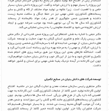
استاندار پس از افتتاح خط تولید سلولز در پاسخ به سوال خبرنگار گیلان فردا،
این پروژه را بسیار مهم و با ارزش خواند و گفت: این پروژه دانش بنیان، بسیار
خاص و با اهمیت است. زیرا علاوه بر تولید مواد مختلف از کاه و کلش و سایر
پسماندهای کشاورزی، نقش مهمی نیز در حفظ جنگل و سلامت محیط زیست
داشته و همچنین ضمن جلوگیری از هدر رفت مواد باقیمانده از پسماند
کشاورزی که سال ها به آن بی توجهی شده بود موجب صرفه جویی و ایجاد
ارزش افزوده می شود و اقتصاد مقاومتی را به درستی عملیاتی می کند.
دکتر نجفی با اشاره به نقش اشتغالزایی این پروژه ضمن قدردانی از دکتر متقی
طلب رییس پارک علم و فناوری استان گیلان به جهت حمایت و توسعه شرکت
های دانش بنیان، از مهندس خدابنده لو که با سرمایه گذاری شخصی چنین پروژه
با ارزش، اثرگذار و مهمی را به مرحله بهره برداری رسانده است قدردانی کرد و
گفت: انشاالله فازهای بعدی این پروژه نیز طبق برنامه ریزی های انجام شده
تکمیل و افتتاح شود و ما نیز از این کار خوب و دانش بنیان حمایت خواهیم کرد،
چون این کارخانه در آینده نزدیک یقینا نقش مهمی برای استان و کشور خواهد
داشت.
توسعه شرکت های دانش بنیان در صنایع تکمیلی
دکتر منتظری رئیس سازمان صنعت، معدن و تجارت گیلان نیز در حاشیه افتتاح
اولین کارخانه تولید خمیر کاغذ از ضایعات کشاورزی گفت: این کارخانه به جهت
اهمیتی که دارد یکی از طرح های بزرگی است که سال ها دنبالش بودیم. چون
کشاورزان پسماندهای کشاورزی مانند کاه و کلش را می سوزاندند و ضمن هدر
رفت آن موجب آلودگی محیط زیست می شدند. و ما بسیار خوشحال هستیم که
شرکت فناوران یکتا خزر اولین تولید کننده خمیر کاغذ از پسماند کشاورزی