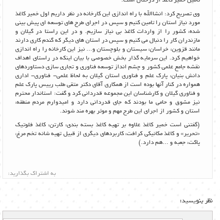
وی تصریح کرد: انشاالله با راه اندازی این کارخانه در نظر داریم اول خمیر کاغذ
مورد نیاز استان را تامین کنیم و سپس در اجرای طرح های توسعه ای پیش بینی
شده، کشور را از واردات کاغذ بی نیاز سازیم. و در این راستا در گیلان و
مازندران کار را دنبال می کنیم و سپس در استان های دیگر که گندم کاری دارند
مانند قزوین، خراسان، سیستان و بلوچستان و... نیز این کارخانه را راه اندازی
خواهیم کرد. این سرمایه گذار بخش خصوصی با بیان اینکه در راستای اهداف
نقشه جامع علمی کشور و چشم انداز توسعه فناوری و تجاری سازی دستاوردهای
دانش بنیان، پارک علم و فناوری استان گیلان به لحاظ علمی- فناوری- اداری
همواره در کنار آنها بوده است از همکاری آقای دکتر متقی طلب رییس پارک علم
و فناوری گیلان و کارشناسان این مجموعه قدردانی کرد و گفت: استاندار محترم
نیز مشوق و حامی ما بودند که جای قدردانی دارد و امیدوارم مردم منطقه،
استان و کشور از اجرای این طرح مهم و موثر بهره مند شوند.
(گفتنی است خمیر کاغذ علاوه بر تهیه کاغذ بسته بندی، کارتن، کاغذ فلوتیک
«تحریر» و کاغذ مکانیکی کرافت، کاربردهای دیگری از قبیل تهیه شانه تخم مرغ،
پاکت، جعبه و ...هم دارد.)
به اشتراک بگذارید:
نظر بنویسید: