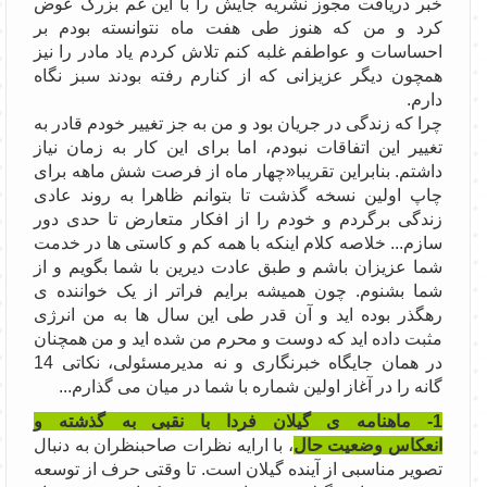
خبر دریافت مجوز نشریه جایش را با این غم بزرگ عوض
کرد و من که هنوز طی هفت ماه نتوانسته بودم بر
احساسات و عواطفم غلبه کنم تلاش کردم یاد مادر را نیز
همچون دیگر عزیزانی که از کنارم رفته بودند سبز نگاه
دارم.
چرا که زندگی در جریان بود و من به جز تغییر خودم قادر به
تغییر این اتفاقات نبودم، اما برای این کار به زمان نیاز
داشتم. بنابراین تقریبا«چهار ماه از فرصت شش ماهه برای
چاپ اولین نسخه گذشت تا بتوانم ظاهرا به روند عادی
زندگی برگردم و خودم را از افکار متعارض تا حدی دور
سازم... خلاصه کلام اینکه با همه کم و کاستی ها در خدمت
شما عزیزان باشم و طبق عادت دیرین با شما بگویم و از
شما بشنوم. چون همیشه برایم فراتر از یک خواننده ی
رهگذر بوده اید و آن قدر طی این سال ها به من انرژی
مثبت داده اید که دوست و محرم من شده اید و من همچنان
در همان جایگاه خبرنگاری و نه مدیرمسئولی، نکاتی 14
گانه را در آغاز اولین شماره با شما در میان می گذارم...
1- ماهنامه ی گیلان فردا
با نقبی به گذشته و
انعکاس وضعیت حال
، با ارایه نظرات صاحبنظران به دنبال
تصویر مناسبی از آینده گیلان است. تا وقتی حرف از توسعه