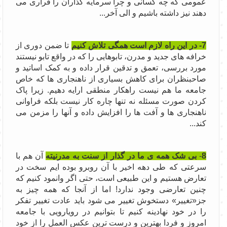
عمومی که چه کسانی و چرا سرمایه گذاران را فراری می
دهند نیز داشته باشیم و الی آخر...
7- در این راه لازم است همگی تلاش کنیم
تا ضمن دوری از
خرافه های جدید و مدرن، تابوهایی را که در واقع تابو نیستند
مورد بررسی، تعمق و تدقین قرار داده و به کمک اساتید و
صاحبنظران برای کاهش بسیاری از ناهنجاری ها که خاص
جامعه ما هم نیست راهکار منطقی ارایه دهیم. زیرا پاک
کردن صورت مسئله نه تنها چاره کار نیست بلکه فراوانی
ناهنجاری ها و آفت ها را افزایش داده و آنها را مزمن می
کند...
8
-
بی شک همه ی ما در گذار از سنت به مدرنیته
آن هم با
سرعتی که طی دهه اخیر با آن روبرو بوده ایم سخت در
تعارض هستیم و این طبیعی است، حتی اگر وانمود کنیم که
چنین تعارضی وجود ندارد! اما از آنجا که همه چیز به
جز«تغییر» دستخوش تغییر می شود باید عادت تغییر تفکر
را در خود نهادینه کنیم تا بتوانیم در رویارویی با جامعه
امروز و فردا بهترین و درست ترین عکس العمل را از خود