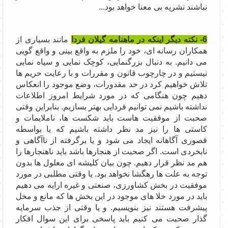
نباشند نشریه بی معنا خواهد بود...
6- نکته دیگر اینکه در ماهنامه گیلان فردا
مانند بسیاری از
همکاران رسانه ای، خود را ملزم به واقع بینی و واقع گویی
می دانیم. به دنبال بزرگنمایی، کوچک نمایی و سیاه نمایی
نیستیم و در چارچوب قانون و مقررات و با رعایت حریم ها
تلاش خواهیم کرد در حد مقدورات، وضع موجود را انعکاس
دهیم چون هنگامی که در مورد شرایط امروز اطلاعات
نداشته باشیم نمی توانیم فردایی بهتر بسازیم. بنابراین وقتی
صحبت از موفقیت هاست باید شکست ها، ناملایمات و
کاستی ها را نیز مد نظر داشته باشیم که یا بواسطه
قصوری آگاهانه ایجاد می شود و یا برگرفته از ناآگاهی و
نابخردی است. اگر صحبت از هنجارها باشد باید ناهنجارها را
هم مد نظر قرار دهیم. چون بیان کلیشه ای معلول ها بدون
توجه به علت ها رهگشا نخواهد بود. یا وقتی مطلبی در مورد
موفقیت در بخش کشاورزی، صنعتی و غیره ارایه می دهیم
باید در مورد خلا های موجود در این بخش ها که مانع و مخل
پیشرفت هستند نیز بنویسیم. و یا وقتی از جذب سرمایه
گذار صحبت می کنیم باید پاسخی برای این سوال افکار