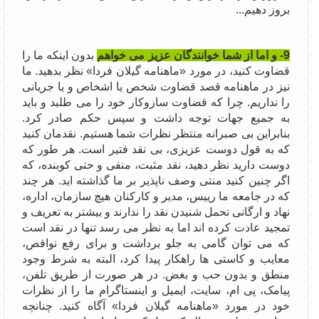
بروز دهیم...
9- و اما از شما خوانندگان عزیز می خواهم
بدون اینکه ما را
قضاوت کنید، در مورد «ماهنامه گیلان فردا» نظر بدهید. ما
نیز در ماهنامه قصد قضاوت شخص یا اشخاص و یا جریانی
را نداریم. چرا که قضاوت سازوکار خود را می طلبد و باید
به جمیع جهات توجه داشت و سپس حکم صادر کرد.
بنابراین بی صبرانه منتظر نظرات شما هستیم. نقدمان کنید
که به قول دوست عزیزی، بی نقد فتیر است. هر طور که
دوست دارید نظر دهید، نقد مثبت، منفی و حتی کوبنده، که
اگر چنین کنید منتی وصف ناپذیر بر ما گذاشته اید. هر چند
که در جامعه ما رییس، مدیر و کارکنان هیچ سازمان، اداره،
نهاد و ارگانی تحمل شنیدن نقد را ندارند و بیشتر به تعریف و
تمجید عادت کرده اند اما به نظر می رسد تنها در نقد است
که می توان گامی به جلو برداشت و برای رفع نواقص،
معایب و کاستی ها راهکار پیدا کرد، البته به شرط وجود
منطق و بدون حب و بغض. در هر صورت از طریق تلفن،
پیامک، پی ام، سایت، ایمیل و اینستاگرام ما را از نظرات
خود در مورد «ماهنامه گیلان فردا» آگاه کنید. چنانچه