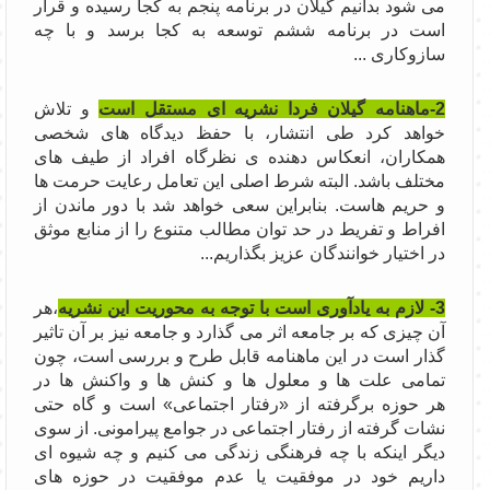
می شود بدانیم گیلان در برنامه پنجم به کجا رسیده و قرار
است در برنامه ششم توسعه به کجا برسد و با چه
سازوکاری ...
2-ماهنامه گیلان فردا
نشریه ای مستقل است
و تلاش
خواهد کرد طی انتشار، با حفظ دیدگاه های شخصی
همکاران، انعکاس دهنده ی نظرگاه افراد از طیف های
مختلف باشد. البته شرط اصلی این تعامل رعایت حرمت ها
و حریم هاست. بنابراین سعی خواهد شد با دور ماندن از
افراط و تفریط در حد توان مطالب متنوع را از منابع موثق
در اختیار خوانندگان عزیز بگذاریم...
3- لازم به یادآوری است با توجه به محوریت این نشریه
،هر
آن چیزی که بر جامعه اثر می گذارد و جامعه نیز بر آن تاثیر
گذار است در این ماهنامه قابل طرح و بررسی است، چون
تمامی علت ها و معلول ها و کنش ها و واکنش ها در
هر حوزه برگرفته از «رفتار اجتماعی» است و گاه حتی
نشات گرفته از رفتار اجتماعی در جوامع پیرامونی. از سوی
دیگر اینکه با چه فرهنگی زندگی می کنیم و چه شیوه ای
داریم خود در موفقیت یا عدم موفقیت در حوزه های