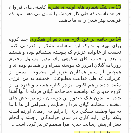
13
-
بی شک شماره های اولیه ی نشریه
کاستی های فراوان
خواهد داشت که طی کار خودش را نشان می دهد. امید که
فرصت بهتر شدن را به ما بدهید...
14
-
در خاتمه بر خود لازم می دانم از همکاری
چند گروه
برای تهیه و تدارک این ماهنامه تشکر و قدردانی کنم.
نخست از خانواده عزیزم که پیوسته پشتیبانم بوده و هستند
و بعد از جناب آقای شکوهی راد، مدیر مسئول محترم
روزنامه گیلان امروز که پیوسته همراه و راهنمایم بوده اند و
همچنین از سایر همکاران عزیز این مجموعه. سپس از
عزیزانی که طی فعالیت مطبوعاتی همیشه به من انرژی
مثبت دادند و هم اکنون نیز در کنارم هستند و قدردانی از
گروه جدیدی که بواسطه «ماهنامه گیلان فردا» با آنها آشنا
شده ام. بدون شک حضور این دوستان تازه در بخش های
مختلف ماهنامه گیلان فردا و حمایت و همراهی آن ها با ما
نه تنها وظیفه سنگین تری را برایم به ارمغان آورده است
بلکه برای ارایه کاری در شان خوانندگان ارجمند و انجام
بیش از پیش رسالت خبری مرا مصمم تر نیز کرده است...