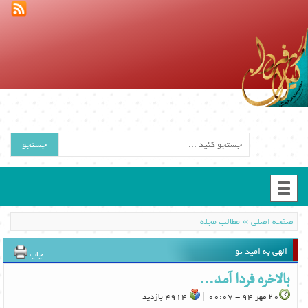
جستجو
»
صفحه اصلی
مطالب مجله
الهی به امید تو
چاپ
بالاخره فردا آمد...
20 مهر 94 - 00:07 |
4914 بازدید