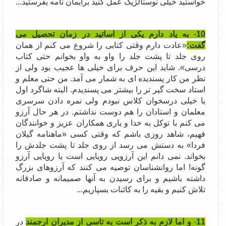
خواستید خیلی نوستالژیک عمل کنید برایمان نامه بفرستید...
10
-
به یاد دارم یکی از اساتید در زمان تحصیل می
گفت:
«عادت دارم وقتی کتابی را شروع می کنم از همان
روی جلد تا پشت جلد را واو به واو بخوانم حتی کتاب
درسی». شاید این حرف برای خیلی ها عجیب بود ولی از
نظر من کار پسندیده ای به شمار می آمد. من حتی معلم و
استاد سخت گیر تر را بیشتر می پسندیدم. البته شاگرد اول
یا خیلی درسخوان کلاس نبودم ولی نمره دادن سرسری
معلمان و استادان را هم دوست نداشتم. در هر حال آرزو
می کنم با توکل به خدا و یاری همکاران عزیز و خوانندگان
فهیم، شاهد روزی باشم که وقتی کسی «ماهنامه گیلان
فردا» به دستش می رسد از روی جلد تا پشت جلدش را
بخواند. نمی دانم این آرزویی رویایی است یا رویایی آرزو
گونه! اما روانشناسان توصیه می کنند که آرزوهای بزرگ
داشته باشیم و برای رسیدن به آنها صمیمانه و صادقانه
تلاش کنیم و بقیه را به کائنات بسپاریم...
11
-
و اما لازم به ذکر است
به تاسی از مدیران ارجمند
در