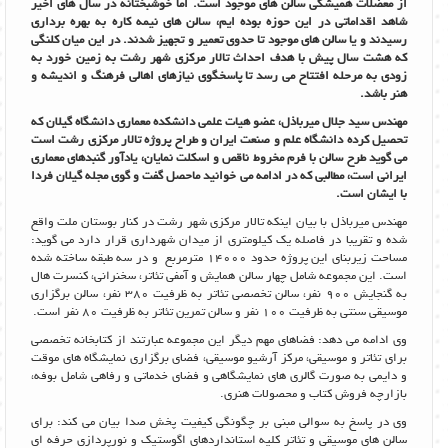
از معضلات همیشگی سالن های موجود است. اما خوشبختانه در سال های اخیر
شاهد اقداماتی در این حوزه بوده ایم، سالن های نیمه کاره به بهره برداری
رسیدند و یا سالن های موجود تا حدوی تعمیر و تجهیز شدند. در این میان کلنگی
که هشت سال پیش با هدف احداث تالار مرکزی شهر رشت به زمین خورد به
زودی به مرحله افتتاح می رسد تا پاسخگوی نیازهای اهالی فرهنگ و اندیشه و
هنر باشد.
مهندس سید جلال میرباذل، عضو هیات علمی دانشکده معماری دانشگاه گیلان که
تحصیل کرده دانشگاه علم و صنعت ایران و طراح پروژه تالار مرکزی رشت است
می گوید طرح سالن با فرم مخروط ناقص و اسکلت نمایان، یادآور گنبدهای معماری
ایرانی است، مطالبی که در ادامه می خوانید ماحصل گفت و گوی مجله گیلان فردا
با ایشان است.
مهندس میرباذل با بیان اینکه تالار مرکزی شهر رشت در کنار بوستان ملت واقع
شده و تقریبا در فاصله یک کیلومتری از میدان شهرداری قرار دارد می گوید:
مساحت زیربنای این پروژه حدود ١٤٠٠٠ مترمربع و در سه طبقه ساخته شده
است. این مجموعه شامل چهار سالن همایش و آمفی تئاتر، سخنرانی، کنسرت هال
به گنجایش 900 نفر، سالن تخصصی تئاتر به ظرفیت 380 نفر، سالن برگزاری
موسیقی سنتی به ظرفیت 100 نفر و سالن تمرین تئاتر به ظرفیت 80 نفر است.
وی ادامه می دهد: فضاهای مهم دیگر این مجموعه عبارتند از کتابخانه تخصصی
برای تئاتر و موسیقی، مرکز آرشیو موسیقی، فضای برگزاری نمایشگاه های موقت
و دایمی به صورت گالری های نمایشگاهی و فضای خدماتی و رفاهی شامل بوفه،
بازارچه فروش کتاب و محصولات هنری.
وی در پاسخ به سوالی مبنی بر چگونگی کیفیت پخش صدا بیان می کند: برای
سالن های موسیقی و تئاتر کلیه استانداردهای اگوستیک و نورپردازی حرفه ای