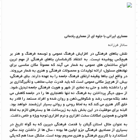
معماری ایرانی با جلوه ای از معماری یادمانی
ساناز فرزانه
نقش بناهای فرهنگی در افزایش فرهنگ عمومی و توسعه فرهنگ و هنر بر
هیچکس پوشیده نیست. به اعتقاد کارشناسان بناهای فرهنگی از مهم ترین
انواع ساختمان های عمومی به شمار می آیند که معمولاً مکان مناسبی برای
نهادهای مسئول، ارائه تولیدات و محصولات فرهنگی و هنری به شمار می‌روند.
در واقع این بناها وظیفه ارتقای فرهنگ جامعه را به عهده دارند. بنای فرهنگی،
بیش از هرچیز مکانی عمومی است که باید قدرت جذب مخاطب و تأثیرگذاری بر
او را داشته باشد و حتی به نمادی از شهر و هویت فرهنگی جامعه تبدیل شود.
از سوی دیگر پرداختن به فرهنگ نه تنها ناهنجاری ها را در جامعه کاهش می
دهد بلکه موجب رشد و شکوفایی ذهن و روان شده و افراد مستعد را قادر به
خلق آثار هنری می کند که به لحاظ روحی و روانی بسیار ارزشمند خواهد بود.
البته برای موفقیت در این بخش باید به زیرساخت ها و بسترهای لازم به لحاظ
قانونی و همچنین امکانات سخت افزاری و نرم افزاری توجه ویژه و خاص داشت.
به عنوان مثال استان گیلان با قدمت فرهنگی دیرین که به گواه تاریخ در
بسیاری از مصادیق فرهنگی جزو اولین ها بوده ، سال ها از داشتن چند سالن
استاندارد با کاربری فرهنگی و هنری محروم بوده است. مشکل صدا هم که یکی