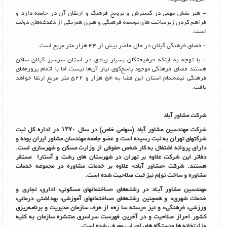
- هنر نفش مهمی در گسترش و ترویج فرهنگ و ارتقای آن در جامعه دارد و
فراهم کردن زیرساخت های توسعه فرهنگی و هنری هم یکی از دغدغه‌های دولت
است.
- فضای فرهنگی گیلان در حال حاضر بیش از 34 هزار متر مربع است.
- با توجه به اینکه فرهیختگان بسیار زیادی در استان سرسبز گیلان ساکن
هستند فضای فرهنگی موجود پاسخ‌گوی نیاز آن‌ها نیست اما با اتمام پروژه‌های
فرهنگی نیمه‌تمام استان این فضا به 54 هزار و 522 متر مربع ارتقا خواهد
یافت.
شرکت مشاور آباد
شرکت مهندسین مشاور آباد (سهامی خاص) در سال
۱۳۷۰
در اداره کل ثبت
شرکتهای تهران به ثبت رسیده است و عضو جامعه مهندسان مشاور ایران بوده و
دارای پروانه اشتغال به کار شخص حقوقی از وزارت مسکن و شهرسازی است.
دفاتر این شرکت علاوه بر تهران در شهرستان های رشت و آستارا مستقر
هستند. شرکت «مشاور آباد» علاوه بر خدمات مشاوره در مجموعه خدمات
مشاوره و ساخت توإم نیز ثبت صلاحیت شده است.
مهندسین مشاور آبـاد در رشته‌های «ساختمانهای مسکونی، اداری، تجاری و
خدمات شهری» و همچنین رشته‌های «ساختمانهای آموزشی، بهداشتی درمانی،
ورزشی، فرهنگی» و نیز «رسته سا زه» از طرف سازمان مدیریت و برنامه‌ریزی
کشور احراز صلاحیت و در آخرین فهرست سراسری منتشره سازمان به کلیه
وزارتخانه ها ودستگاه های اجرایی معرفی شده است.