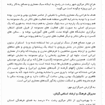
طراح تالار مرکزی شهر رشت در پاسخ به اینکه سبک معماری و مصالح به کار رفته
در این پروژه چگونه است می گوید:
هدف ما طراحی یک معماری یادمانی با تلفیقی از عناصر معماری بومی و مدرن بوده
است و با توجه به شرایط اقلیمی منطقه همه فعالیت های تالار در یک مجموعه به
هم پیوسته و یک پارچه در سه بلوک متصل به هم دیده شده، به طوری که یک
سرسرای اصلی به صورت ثقل فعالیت های مجموعه از قبیل فضای انتظار،
برگزاری نمایشگاه های کوتاه مدت، کلاس های آموزشی، بوفه و ...سالن های
کنسرت و سالن تئاتر و دیگر فعالیت های جنبی را به هم پیوند می دهد.
در مورد مصالح هم از سنگ تراورتن در نما استفاده شده و با استقرار ستون
های مدور نمایان در بخش ورودی با ایجاد یک پیشخوان ورودی و طاق نماهای
نمادین و ارتباط بصری مخاطبین با فرم های مدرن و پیچیده که وام دار معماری
ایرانی است، جلوه ای از معماری یادمانی را برای مجموعه به نمایش خواهد
گذاشت. همچنین سالن اصلی مجموعه (کنسرت هال) که برای برگزاری موسیقی
پاپ، ارکستر سمفونی و همایش ها دیده شده است به صورت یک مخروط ناقص
با اسکلت نمایان (الهام گرفته از گنبدهای معماری ایرانی) و سطح شیب دار
طراحی شده که می تواند با ورق مس یا مشابه پوشش داده شود، که به صورت
ظاهری بر تکنولوژیک بودن روش ساخت آن دلالت دارد و طرح پوسته سالن با
فرم مخروط ناقص و اسکلت نمایان، یادآور گنبدهای معماری ایرانی است.
به گزارش خبرگزاری مهر:
مدیرکل فرهنگ و ارشاد اسلامی گیلان
:
- با بهره‌برداری از تالار مرکزی رشت 30 درصد به فضای فرهنگی استان
افزوده می‌شود.