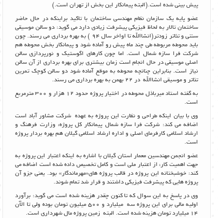
پیش بینی شده است.(البته پیمانکار این بخش از تهران است.)
عضو پایه یک سازمان نظام مهندسی ساختمان با تاکید براینکه در حال حاضر
ساختمان تالار به لحاظ فیزیکی پیشرفت زیادی دارد می گوید: دو سالن موسیقی
سنتی و تئاتر زودتر(انشاالله تا اواخر سال 94 ) به بهره برداری می رسند. چون
باید محوطه مربوطه طی چند ماه پیش رو آماده شود و پیمانکار بخش محوطه هم
شرکت فرا سازه شمال است. اما چون کارهای اگوستیک و نورپردازی سالن
اصلی موسیقی در حال انجام است زمان بیشتری برای بهره برداری از آن سالن
نیاز است. بنابراین چنانچه محوطه به موقع آماده شود دو سالن کوچک تمرین
تئاتر و موسیقی انشاالله در 22 بهمن به بهره برداری می رسند.
به گفته استاد میرباذل محوطه در اختیار پروژه حدود 12 هزار و 300 مترمربع
است.
وی با بیان اینکه طراحی و نظارت این پروژه به عهده شرکت مشاور آباد است
اضافه می کند: شرکت فرا سازه شمال پیمانکار کل پروژه، وزارت فرهنگ و
ارشاد اسلامی کارفرمای اصلی و اداره ارشاد اسلامی گیلان هم بهره بردار پروژه
است.
عضو انجمن مهندسین معمار استان گیلان با اشاره به اینکه اعتبار این پروژه به
جهت اهمیت کار، از اعتبار ملی است و کامل تخصیص داده شده است اضافه می
کند: خوشبختانه این پروژه در قالب پروژه های«مهرماندگار» بود. یعنی جزو آن
پروژه هایی که پیشرفت فیزیکی داشتند و قرار شد تمام شوند.
وی در پاسخ به این سوال که تا کنون چقدر هزینه شده است می گوید: برآورد
اولیه مالی برای این پروژه سه میلیارد و 500 میلیون تومان بوده ولی تا الآن
14 میلیارد تومان هزینه شده است. البته زمین پروژه مال شهرداری است.